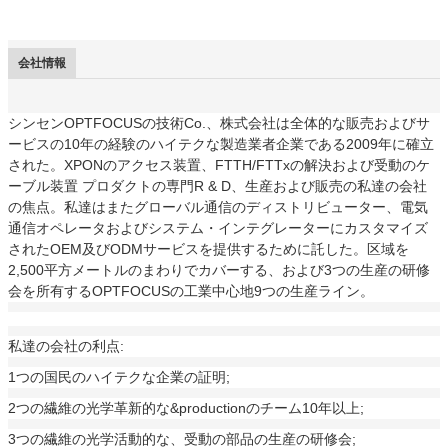
会社情報
シンセンOPTFOCUSの技術Co.、株式会社は全体的な販売およびサ
ービスの10年の経験のハイテクな製造業者企業である2009年に確立
された。XPONのアクセス装置、FTTH/FTTxの解決および受動のケ
ーブル装置 プロダクトの専門R & D、生産および販売の私達の会社
の焦点。私達はまたグローバル通信のディストリビューター、電気
通信オペレータおよびシステム・インテグレーターにカスタマイズ
されたOEM及びODMサービスを提供するために託した。区域を
2,500平方メートルのまわりでカバーする、および3つの生産の研修
会を所有するOPTFOCUSの工業中心地9つの生産ライン。
私達の会社の利点:
1つの国民のハイテクな企業の証明;
2つの繊維の光学革新的な&productionのチーム10年以上;
3つの繊維の光学活動的な、受動の部品の生産の研修会;