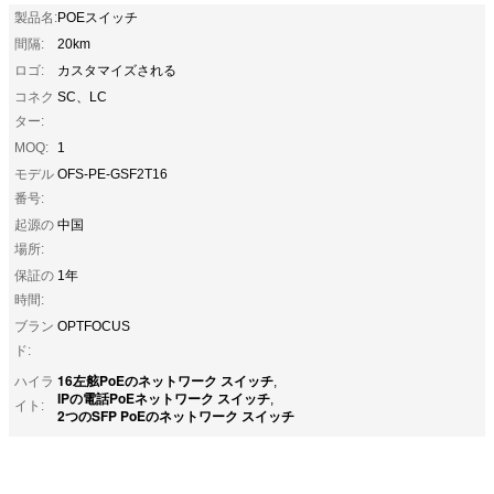
製品名:
POEスイッチ
間隔:
20km
ロゴ:
カスタマイズされる
コネク
SC、LC
ター:
MOQ:
1
モデル
OFS-PE-GSF2T16
番号:
起源の
中国
場所:
保証の
1年
時間:
ブラン
OPTFOCUS
ド:
16左舷PoEのネットワーク スイッチ
ハイラ
,
IPの電話PoEネットワーク スイッチ
,
イト:
2つのSFP PoEのネットワーク スイッチ