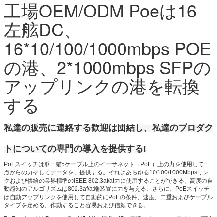
工場OEM/ODM Poeは16
左舷DC、
16*10/100/1000mbps POE
の港、2*1000mbps SFPの
アップリンクの港を転換
する
私達の販売に連絡する歓迎は団結し、私達のプロダク
トについての専門の導入を提供する!
PoEスイッチは単一猫5ケーブル上のイーサネット（PoE）上の力を使用して一
点からの力そしてデータを、提供する。それはあらゆる10/100/1000Mbpsリン
クおよび供給の業界標準のIEEE 802.3af/at力に使用することができる。高度の自
動感知のアルゴリズムは802.3af/at端装置に力を与える、さらに、PoEスイッチ
は自動アップリンクを使用して自動的にPoEの条件、速度、二重およびケーブル
タイプを定める。作動すること容易および信頼できる。