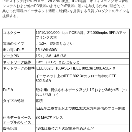
PoEスイッチはIPのカメラ、WLANの接点、IPの電話、オフィスのアクセス管理
システムおよび他のPD装置のようなPoE装置に動力を与えるために理想的で、
異なった環境のイーサネット適用に総解決を提供する良質プロダクトのラインを
提供する。
コネクター
16*10/100/000mbps POEの港、2*1000mpbs SFPのアッ
プリンクの港
電源のタイプ
、1/2+、3/6-造りなさい
出力電力PoE
15.4With30W
データPIN
1/2+、3/6 - 4/5+7/8-
ネットワーク媒体
Cat5 （UTP）またはもっと
ネットワークの標準
IEEE 802.3i 10BASE-T IEEE 802.3u 100BASE-TX
イーサネット上のIEEE 802.3xのフロー制御のIEEE
802.3af力
PoE力
配線:組に提供されるデータ及び力1/2および3/6か4/5 （+）
および7/8 （-）
タイプの処理
蓄積
IEEE半二重背圧および802.3xの双方向通信のフロー制御
住所データベース
8K MACアドレス
テーブルのサイズ
緩衝記憶
48Kbは単位ごとの記憶を埋め込んだ