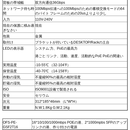
背板の帯域幅
双方向通信36Gbps
ネットワーク待ち時
100Mbps伝達への100Mbpsのための蓄積交換モードの64
間
のバイト フレームのための20usよりより少し
入力
110V-240V
現在の保護に積み過
現在
ぎなさい
包装
金属
取付け
ブラケットが付いているDESKTOP/Rackの土台
LEDの表示器
システム:力、PoEの最高力
港ごと:リンク、活動、速度、活動的なPoE PoEの間違い
実用温度
-10-55℃ （32-104℉）
保管温度
-40-70℃ （14-158℉）
作動の湿気
不凝縮90%の最高の相対湿度
貯蔵の湿気
不凝縮95%の最高の相対湿度
ISO
ISO9001設備で製造される
安全
セリウム
次元
312*185*46mm （L*W*H）
重量
N.W:1.8Kg G.W:2.1Kg
OFS-PE-
16*10/100/1000mbps POEの港、2*1000mpbs SFPのアップ
GSF2T16
リンクの港、作り付けの電源