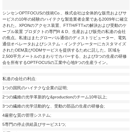
シンセンOPTFOCUSの技術Co.、株式会社は全体的な販売およびサ
ービスの10年の経験のハイテクな製造業者企業である2009年に確立
された。XPONのアクセス装置、FTTH/FTTxの解決および受動のケ
ーブル装置 プロダクトの専門R & D、生産および販売の私達の会社
の焦点。私達はまたグローバル通信のディストリビューター、電気
通信オペレータおよびシステム・インテグレーターにカスタマイズ
されたOEM及びODMサービスを提供するために託した。区域を
2,500平方メートルのまわりでカバーする、および3つの生産の研修
会を所有するOPTFOCUSの工業中心地9つの生産ライン。
私達の会社の利点:
1つの国民のハイテクな企業の証明;
2つの繊維の光学革新的な&productionのチーム10年以上;
3つの繊維の光学活動的な、受動の部品の生産の研修会;
4厳密な質の管理システム;
5専門の停止供給及びサービス1つ;