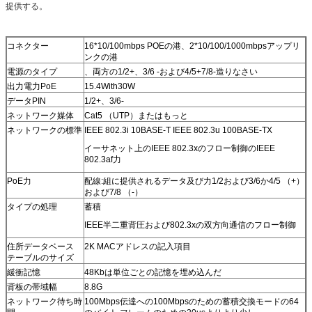
提供する。
コネクター
16*10/100mbps POEの港、2*10/100/1000mbpsアップリ
ンクの港
電源のタイプ
、両方の1/2+、3/6 -および4/5+7/8-造りなさい
出力電力PoE
15.4With30W
データPIN
1/2+、3/6-
ネットワーク媒体
Cat5 （UTP）またはもっと
ネットワークの標準
IEEE 802.3i 10BASE-T IEEE 802.3u 100BASE-TX
イーサネット上のIEEE 802.3xのフロー制御のIEEE
802.3af力
PoE力
配線:組に提供されるデータ及び力1/2および3/6か4/5 （+）
および7/8 （-）
タイプの処理
蓄積
IEEE半二重背圧および802.3xの双方向通信のフロー制御
住所データベース
2K MACアドレスの記入項目
テーブルのサイズ
緩衝記憶
48Kbは単位ごとの記憶を埋め込んだ
背板の帯域幅
8.8G
ネットワーク待ち時
100Mbps伝達への100Mbpsのための蓄積交換モードの64