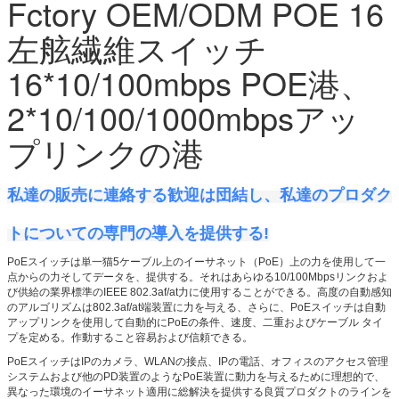
Fctory OEM/ODM POE 16
左舷繊維スイッチ
16*10/100mbps POE港、
2*10/100/1000mbpsアッ
プリンクの港
私達の販売に連絡する歓迎は団結し、私達のプロダク
トについての専門の導入を提供する!
PoEスイッチは単一猫5ケーブル上のイーサネット（PoE）上の力を使用して一
点からの力そしてデータを、提供する。それはあらゆる10/100Mbpsリンクおよ
び供給の業界標準のIEEE 802.3af/at力に使用することができる。高度の自動感知
のアルゴリズムは802.3af/at端装置に力を与える、さらに、PoEスイッチは自動
アップリンクを使用して自動的にPoEの条件、速度、二重およびケーブル タイ
プを定める。作動すること容易および信頼できる。
PoEスイッチはIPのカメラ、WLANの接点、IPの電話、オフィスのアクセス管理
システムおよび他のPD装置のようなPoE装置に動力を与えるために理想的で、
異なった環境のイーサネット適用に総解決を提供する良質プロダクトのラインを