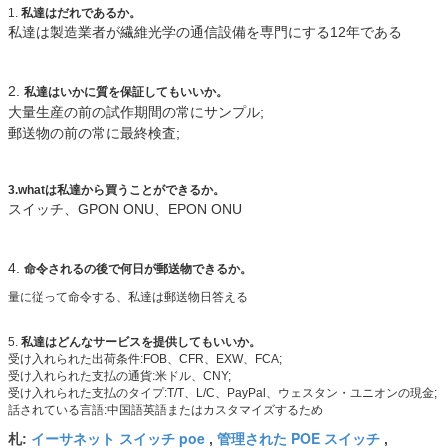
1.
私達はだれであるか。
私達は製造業者が繊維光学の通信設備を専門にする12年である
2.
私達はいかに質を保証してもいいか。
大量生産の前の試作期間の常にサンプル;
郵送物の前の常に最終検査;
3.whatは私達から買うことができるか。
スイッチ、GPON ONU、EPON ONU
4.
命令されるの後で何日が郵送物できるか。
量に従って命令する、私達は郵送物日答える
5.
私達はどんなサービスを提供してもいいか。
受け入れられた出荷条件:FOB、CFR、EXW、FCA;
受け入れられた支払の通貨:米ドル、CNY;
受け入れられた支払のタイプ:T/T、L/C、PayPal、ウェスタン・ユニオンの現金;
話されている言語:中国語英語またはカスタマイズするため
イーサネット スイッチ poe
管理された POE スイッチ
札:
,
,