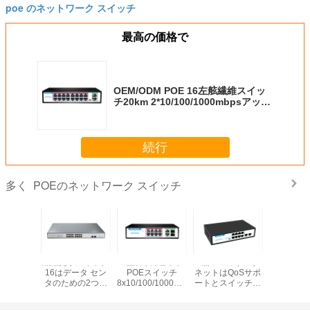
poe のネットワーク スイッチ
最高の価格で
OEM/ODM POE 16左舷繊維スイッ
チ20km 2*10/100/1000mbpsアップ
リンクの港
続行
POEのネットワーク スイッチ
多く
x1000m
繊維光学スイッチ
8左舷ギガビット
2層PoEのイーサ
工場OEM/O
Pのカメラの
16はデータ セン
POEスイッチ
ネットはQoSサポ
左舷POE
J45港の
タのための2つの
8x10/100/1000mbps
ートとスイッチを
24*10/100
マートな
SFP繊維の港が付
POE港のアップリ
接続した
PO
スイッチ
いているPOEスイ
ンク2x1000mの
2*1000mb