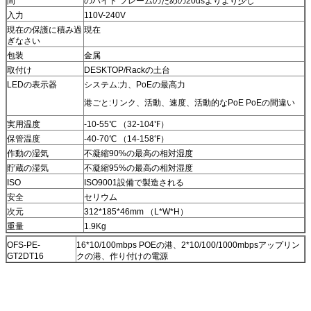
間
のバイト フレームのための20usよりより少し
入力
110V-240V
現在の保護に積み過
現在
ぎなさい
包装
金属
取付け
DESKTOP/Rackの土台
LEDの表示器
システム:力、PoEの最高力
港ごと:リンク、活動、速度、活動的なPoE PoEの間違い
実用温度
-10-55℃ （32-104℉）
保管温度
-40-70℃ （14-158℉）
作動の湿気
不凝縮90%の最高の相対湿度
貯蔵の湿気
不凝縮95%の最高の相対湿度
ISO
ISO9001設備で製造される
安全
セリウム
次元
312*185*46mm （L*W*H）
重量
1.9Kg
OFS-PE-
16*10/100mbps POEの港、2*10/100/1000mbpsアップリン
GT2DT16
クの港、作り付けの電源