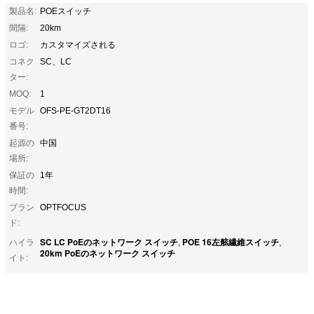
製品名:
POEスイッチ
間隔:
20km
ロゴ:
カスタマイズされる
コネク
SC、LC
ター:
MOQ:
1
モデル
OFS-PE-GT2DT16
番号:
起源の
中国
場所:
保証の
1年
時間:
ブラン
OPTFOCUS
ド:
SC LC PoEのネットワーク スイッチ
POE 16左舷繊維スイッチ
ハイラ
,
,
20km PoEのネットワーク スイッチ
イト: