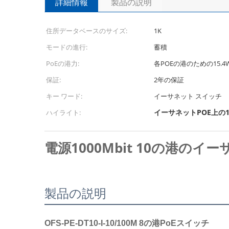
詳細情報
製品の説明
住所データベースのサイズ:
1K
モードの進行:
蓄積
PoEの港力:
各POEの港のための15.4
保証:
2年の保証
キー ワード:
イーサネット スイッチ
イーサネットPOE上の10
ハイライト:
電源1000Mbit 10の港の
製品の説明
OFS-PE-DT10-I-10/100M
8の港PoEスイッチ