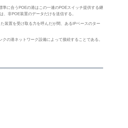
3afの標準に合うPOEの港はこの一連のPOEスイッチ提供する継
電源は、非POE装置のデータだけを送信する。
また装置を受け取る力を呼んだが間、あるIPベースのター
プリンクの港ネットワーク設備によって接続することである。