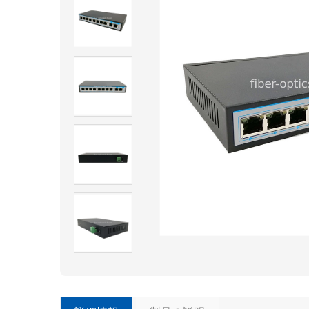
C
l
a
s
IP
s
u
i
t
電
i
n
t
e
送
s
a
f
e
供
こ
ギ
装