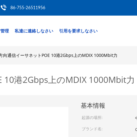
86-755-26511956
質管理
私達に連絡しなさい
引用を要求しなさい
方向通信イーサネットPOE 10港2Gbps上のMDIX 1000Mbit力
8*10/100/1000M PoEの港10/100/1000M PoEスイッチ 
-
G
S
F
1
T
8
-
2
0
s
e
r
i
e
s
i
s
a
n
u
n
m
a
n
a
g
e
d
G
i
g
a
b
i
t
i
n
d
u
s
t
r
i
a
l
E
t
h
e
r
n
e
t
私
-
-
最高を使用して2*1000M SFPの港、
質の最高
速度 
港2Gbps上のMDIX 1000Mbit力
s
w
i
t
c
h
i
n
d
e
p
e
n
d
e
n
t
l
y
d
e
v
e
l
o
p
e
d
b
y
o
u
r
c
o
m
p
a
n
y
s
u
p
p
o
r
t
i
n
g
1
、
トワークIC 
そして最も安定したPOEの破片、POEの港は会う 
a
b
i
t
o
p
t
i
c
a
l
p
o
r
t
m
o
d
u
l
e
o
p
t
i
o
n
a
l
+
8
1
0
/
1
0
0
/
1
0
0
0
B
a
s
e
-
T
（
）
2.3af/802.3at標準は、この一連のPoEスイッチある場合もある 
p
t
i
v
e
R
J
4
5
p
o
r
t
s
P
O
E
i
s
o
p
t
i
o
n
a
l
T
h
e
p
r
o
d
u
c
t
c
o
m
p
l
e
t
e
l
y
、
。
100
/1000
Mのイーサネットはネットワーク継ぎ目が無いの提供する 
o
w
s
t
h
e
d
e
s
i
g
n
a
n
d
m
a
t
e
r
i
a
l
s
o
f
i
n
d
u
s
t
r
i
a
l
p
r
o
d
u
c
t
s
T
h
e
s
h
e
l
l
i
s
。
基本情報
係およびPoE力の港は自動的に検出できる 
d
e
o
f
a
l
u
m
i
n
u
m
a
l
l
o
y
t
o
e
n
h
a
n
c
e
t
h
e
h
e
a
t
d
i
s
s
i
p
a
t
i
o
n
e
f
f
i
c
i
e
n
c
y
。
してc動力を与えられた装置に動力を与えなさい
omplyと 
o
u
g
h
t
h
e
d
e
s
i
g
n
o
f
f
a
n
l
e
s
s
h
e
a
t
d
i
s
s
i
p
a
t
i
o
n
c
i
r
c
u
i
t
w
i
d
e
r
a
n
g
e
o
f
、
起源の場所:
-
EE802.3af/IEEE802.3atの標準。非
POE装置 
k
i
n
g
e
n
v
i
r
o
n
m
e
n
t
t
e
m
p
e
r
a
t
u
r
e
h
i
g
h
p
r
o
t
e
c
t
i
o
n
l
e
v
e
l
a
n
d
o
t
h
e
r
、
性的に力を検出しないし、データだけを送信する。
h
n
o
l
o
g
i
e
s
i
t
p
r
o
v
i
d
e
s
e
x
c
e
l
l
e
n
t
i
n
d
u
s
t
r
i
a
l
p
r
o
d
u
c
t
s
s
u
c
h
a
s
、
ブランド名:
oE （イーサネット上の力）は提供の技術を示す 
/
l
o
w
t
e
m
p
e
r
a
t
u
r
e
r
e
s
i
s
t
a
n
c
e
l
i
g
h
t
n
i
n
g
p
r
o
t
e
c
t
i
o
n
e
t
c
、
、
。