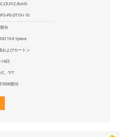
3C,CE,FCC,RoHS
OFS-PE-DT10-I 10
2部分
USD 19.9 1piece
箱およびカートン
7-14日
L/C、T/T
月5000部分