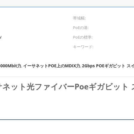
帯域幅:
PoEの港:
W
PoEの標準:
キーワード:
00Mbit力
イーサネットPOE上のMDIX力
2Gbps POEギガビット ス
,
,
イーサネット光ファイバーPoeギガビット