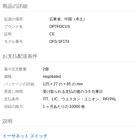
商品の詳細
起源の場所:
広東省、中国（本土）
ブランド名:
OPTFOCUS
証明:
CE
モデル番号:
OFS-SF1T4
お支払配送条件
最小注文数量:
2個
価格:
negotiated
パッケージの詳細:
125 × 27 の × 85 の mm
受渡し時間:
受け取られる支払の後の 3-5 仕事日
支払条件:
T/T、L/C、ウェスタン・ユニオン、PAYPAL
供給の能力:
1 ヶ月あたりの 10000 枚
説明
イーサネット スイッチ