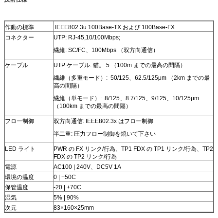
作動の標準
IEEE802.3u 100Base-TX および 100Base-FX
コネクター
UTP: RJ-45,10/100Mbps;
繊維: SC/FC、100Mbps （双方向通信）
ケーブル
UTP ケーブル: 猫。 5 （100m までの最高の間隔）
繊維（多重モード）: 50/125、62.5/125μm （2km までの最
高の間隔）
繊維（単モード）: 8/125、8.7/125、9/125、10/125μm
（100km までの最高の間隔）
フロー制御
双方向通信: IEEE802.3x はフロー制御
半二重: 圧力フロー制御を焼いて下さい
LED ライト
PWR の FX リンク/行為、TP1 FDX の TP1 リンク/行為、TP2
FDX の TP2 リンク/行為
電源
AC100 | 240V、DC5V 1A
環境の温度
0 | +50C
保管温度
-20 | +70C
湿気
5% | 90%
次元
83×160×25mm