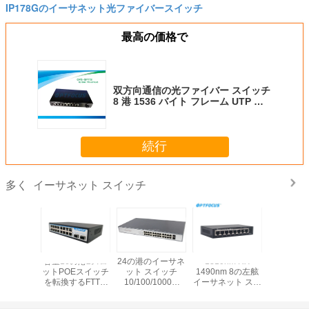
IP178Gのイーサネット光ファイバースイッチ
最高の価格で
双方向通信の光ファイバー スイッチ
8 港 1536 バイト フレーム UTP ケ
ーブル
続行
イーサネット スイッチ
多く
のための左
容量16の港2スロ
24の港のイーサネ
1310nm RX
8左舷イ
ネット ス
ットPOEスイッチ
ット スイッチ
1490nm 8の左舷
ト ス
ッチ
を転換するFTTH
10/100/1000M
イーサネット スイ
10/100M 
/1000M
のイーサネット ス
CCTVのプロジェ
ッチOEM FTTHの
ネットワー
LANネット
イッチ480 Gbps
クトのための2つ
解決PoEのネット
FTTHの