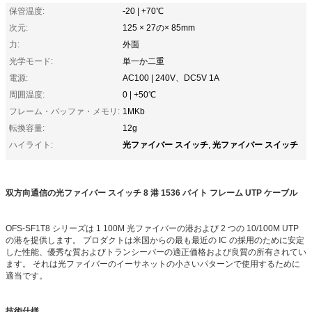
保管温度:
-20 | +70℃
次元:
125 × 27の× 85mm
力:
外面
光学モード:
単一か二重
電源:
AC100 | 240V、DC5V 1A
周囲温度:
0 | +50℃
フレーム・バッファ・メモリ:
1MKb
転換容量:
12g
光ファイバー スイッチ
光ファイバー スイッチ
ハイライト:
,
双方向通信の光ファイバー スイッチ 8 港 1536 バイト フレーム UTP ケーブル
OFS-SF1T8 シリーズは 1 100M 光ファイバーの港および 2 つの 10/100M UTP
の港を提供します。 プロダクトは米国からの最も最近の IC の採用のために安定
した性能、優秀な質およびトランシーバーの適正価格および良質の所有されてい
ます。 それは光ファイバーのイーサネットの小さいパターンで使用するために
適当です。
技術仕様