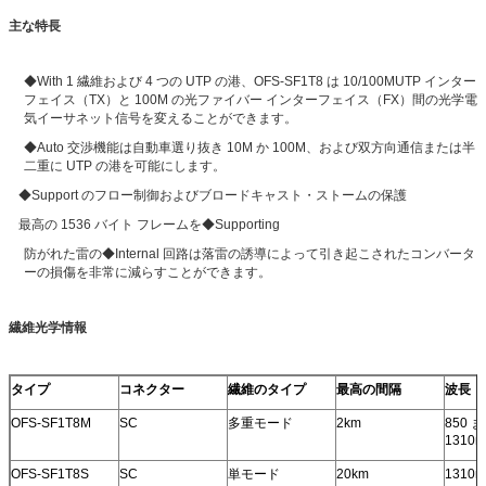
主な特長
◆With 1 繊維および 4 つの UTP の港、OFS-SF1T8 は 10/100MUTP インター
フェイス（TX）と 100M の光ファイバー インターフェイス（FX）間の光学電
気イーサネット信号を変えることができます。
◆Auto 交渉機能は自動車選り抜き 10M か 100M、および双方向通信または半
二重に UTP の港を可能にします。
◆Support のフロー制御およびブロードキャスト・ストームの保護
最高の 1536 バイト フレームを◆Supporting
防がれた雷の◆Internal 回路は落雷の誘導によって引き起こされたコンバータ
ーの損傷を非常に減らすことができます。
繊維光学情報
タイプ
コネクター
繊維のタイプ
最高の間隔
波長
OFS-SF1T8M
SC
多重モード
2km
850 
1310n
OFS-SF1T8S
SC
単モード
20km
1310n