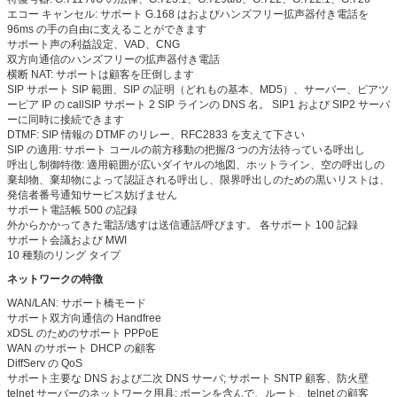
エコー キャンセル: サポート G.168 はおよびハンズフリー拡声器付き電話を
96ms の手の自由に支えることができます
サポート声の利益設定、VAD、CNG
双方向通信のハンズフリーの拡声器付き電話
横断 NAT: サポートは顧客を圧倒します
SIP サポート SIP 範囲、SIP の証明（どれもの基本、MD5）、サーバー、ピアツ
ーピア IP の callSIP サポート 2 SIP ラインの DNS 名。 SIP1 および SIP2 サーバ
ーに同時に接続できます
DTMF: SIP 情報の DTMF のリレー、RFC2833 を支えて下さい
SIP の適用: サポート コールの前方移動の把握/3 つの方法待っている呼出し
呼出し制御特徴: 適用範囲が広いダイヤルの地図、ホットライン、空の呼出しの
棄却物、棄却物によって認証される呼出し、限界呼出しのための黒いリストは、
発信者番号通知サービス妨げません
サポート電話帳 500 の記録
外からかかってきた電話/逃すは送信通話/呼びます。 各サポート 100 記録
サポート会議および MWI
10 種類のリング タイプ
ネットワークの特徴
WAN/LAN: サポート橋モード
サポート双方向通信の Handfree
xDSL のためのサポート PPPoE
WAN のサポート DHCP の顧客
DiffServ の QoS
サポート主要な DNS および二次 DNS サーバ; サポート SNTP 顧客、防火壁
telnet サーバーのネットワーク用具: ポーンを含んで、ルート、telnet の顧客