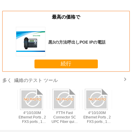
最高の価格で
黒3の方法呼出しPOE IPの電話
続行
繊維のテスト ツール
多く
 Fast
4*10/100M
FTTH Fast
4*10/100M
tor SC
Ethernet Ports , 2
Connector SC
Ethernet Ports , 2
er quick
FXS ports , 1
UPC Fiber quick
FXS ports , 1
or 55mm,
CATV Port ,
Connector 55mm,
CATV Port ,
mm
1*EPON Port ,
60mm
1*EPON Port ,