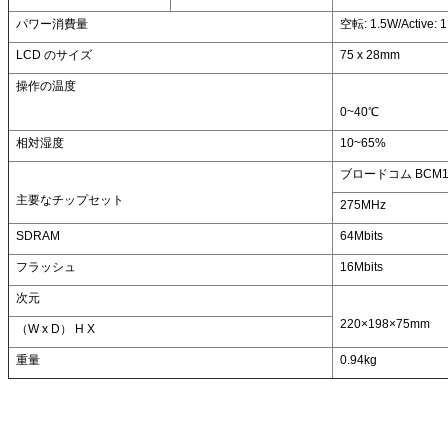
パワー消費量
空転: 1.5W/Active: 
LCD のサイズ
75 x 28mm
操作の温度
0~40℃
相対湿度
10~65%
ブロードコム BCM1
主要なチップセット
275MHz
SDRAM
64Mbits
フラッシュ
16Mbits
次元
220×198×75mm
（W x D） H X
重量
0.94kg