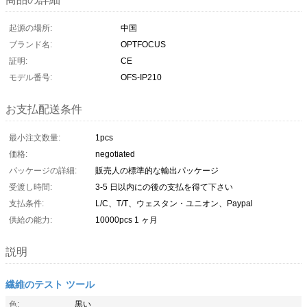
起源の場所:
中国
ブランド名:
OPTFOCUS
証明:
CE
モデル番号:
OFS-IP210
お支払配送条件
最小注文数量:
1pcs
価格:
negotiated
パッケージの詳細:
販売人の標準的な輸出パッケージ
受渡し時間:
3-5 日以内にの後の支払を得て下さい
支払条件:
L/C、T/T、ウェスタン・ユニオン、Paypal
供給の能力:
10000pcs 1 ヶ月
説明
繊維のテスト ツール
色:
黒い