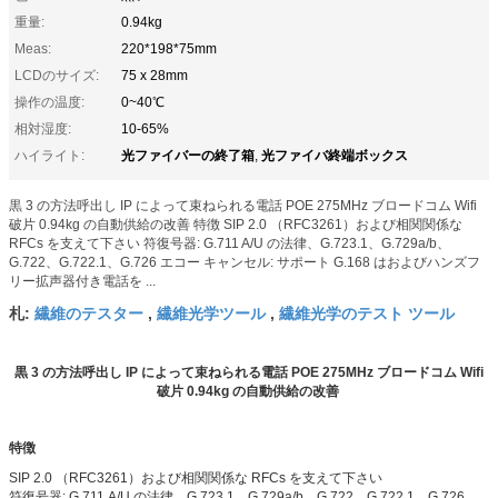
重量:
0.94kg
Meas:
220*198*75mm
LCDのサイズ:
75 x 28mm
操作の温度:
0~40℃
相対湿度:
10-65%
光ファイバーの終了箱
光ファイバ終端ボックス
ハイライト:
,
黒 3 の方法呼出し IP によって束ねられる電話 POE 275MHz ブロードコム Wifi
破片 0.94kg の自動供給の改善 特徴 SIP 2.0 （RFC3261）および相関関係な
RFCs を支えて下さい 符復号器: G.711 A/U の法律、G.723.1、G.729a/b、
G.722、G.722.1、G.726 エコー キャンセル: サポート G.168 はおよびハンズフ
リー拡声器付き電話を ...
繊維のテスター
繊維光学ツール
繊維光学のテスト ツール
札:
,
,
黒 3 の方法呼出し IP によって束ねられる電話 POE 275MHz ブロードコム Wifi
破片 0.94kg の自動供給の改善
特徴
SIP 2.0 （RFC3261）および相関関係な RFCs を支えて下さい
符復号器: G.711 A/U の法律、G.723.1、G.729a/b、G.722、G.722.1、G.726