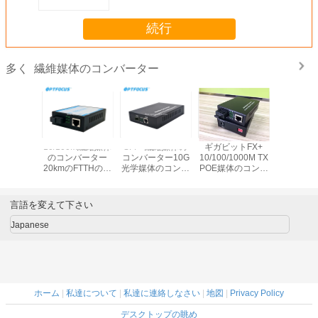
nm
続行
繊維媒体のコンバーター
多く
Price
10/100M繊維媒体
SFP+繊維媒体の
ギガビットFX+
Fiber M
 switch
のコンバーター
コンバーター10G
10/100/1000M TX
Conver
5 Port 4
20kmのFTTHのた
光学媒体のコンバ
POE媒体のコンバ
10/100/1
 Network
めの1310NM単一
ーター サポート熱
ーターは、小型2
LFP 80 km 
h poe
のモデル単一繊維
い差し込むこと
繊維媒体のコンバ
Gigabit , 
 gigabit
ーターを左舷に取
言語を変えて下さい
tch
ります
Japanese
ホーム
|
私達について
|
私達に連絡しなさい
|
地図
|
Privacy Policy
デスクトップの眺め