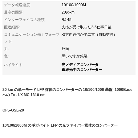
データ転送速度:
10/100/1000M
最高の間隔:
20のkm
インターフェイスの種類:
RJ 45
配達細部:
支払が受け取った3-5仕事日後
コミュニケーション働くフォーマ
双方向通信か半二重（自動交渉）
ット:
力:
外面
色:
黒いですか銀製
光メディアコンバータ
ハイライト:
,
繊維光学のコンバーター
20 km の単一モード LFP 媒体のコンバーターの 10/100/1000 基盤- 1000Base
への Tx - LX MC 1310 nm
OFS-GSL-20
10/100/1000M のギガバイト LFP の光ファイバー媒体のコンバーター