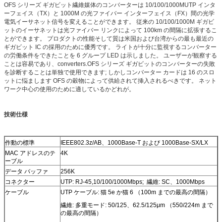
OFS シリーズ ギガビット繊維媒体のコンバーターは 10/100/1000MUTP インタ
ーフェイス（TX）と 1000M の光ファイバー インターフェイス（FX）間の光学
電気イーサネット信号を変えることができます。 従来の 10/100/1000M ギガビ
ットのイーサネットは光ファイバー リンクによって 100km の間隔に拡張するこ
とができます。 プロダクトの性能そして質は米国および台湾からの最も最近の
ギガビット IC の採用のために優秀です。 ライトが十分に監視するコンバーター
の労働条件をできたことを 6 グループ LED は示しました。 ユーザーが観察する
ことは容易であり、converters.OFS シリーズ ギガビットのコンバーターの失敗
を診断することは単独で使用できます; しかしコンバーター カードは 16 のスロ
ットに悩まします OFS の穀物によって供給されて挿入されるべきです。 ネット
ワーク中心の使用のために適しているかどれが。
技術仕様
作動の標準
IEEE802.3z/AB、1000Base-T および 1000Base-SX/LX
MAC アドレスのテ
4K
ーブル
データ バッファ
256K
コネクター
UTP: RJ-45,10/100/1000Mbps; 繊維: SC、1000Mbps
ケーブル
UTP ケーブル: 猫 5e か猫 6 （100m までの最高の間隔）
繊維: 多重モード: 50/125、62.5/125μm （550/224m まで
の最高の間隔）