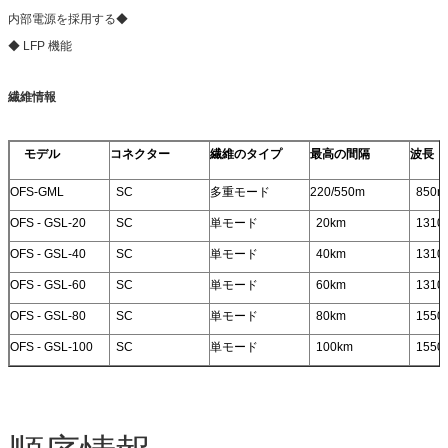
内部電源を採用する◆
◆ LFP 機能
繊維情報
モデル
コネクター
繊維のタイプ
最高の間隔
波長
OFS-GML
SC
多重モード
220/550m
850n
OFS - GSL-20
SC
単モード
20km
1310
OFS - GSL-40
SC
単モード
40km
1310
OFS - GSL-60
SC
単モード
60km
1310
OFS - GSL-80
SC
単モード
80km
1550
OFS - GSL-100
SC
単モード
100km
1550