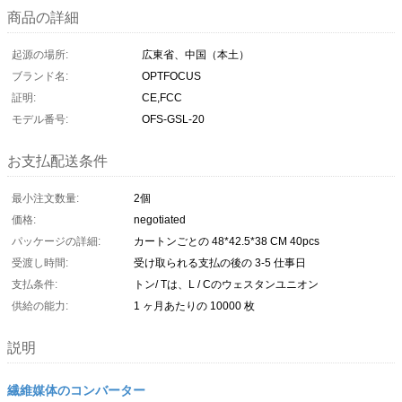
商品の詳細
起源の場所:
広東省、中国（本土）
ブランド名:
OPTFOCUS
証明:
CE,FCC
モデル番号:
OFS-GSL-20
お支払配送条件
最小注文数量:
2個
価格:
negotiated
パッケージの詳細:
カートンごとの 48*42.5*38 CM 40pcs
受渡し時間:
受け取られる支払の後の 3-5 仕事日
支払条件:
トン/ Tは、L / Cのウェスタンユニオン
供給の能力:
1 ヶ月あたりの 10000 枚
説明
繊維媒体のコンバーター