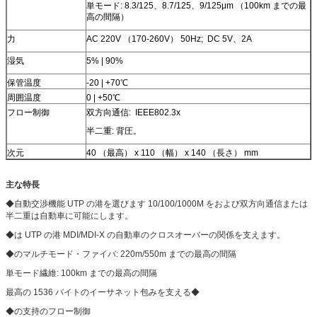
単モード: 8.3/125、8.7/125、9/125μm （100km までの最
高の間隔）
力
AC 220V （170-260V） 50Hz; DC 5V、2A
湿気
5% | 90%
保管温度
-20 | +70℃
周囲温度
0 | +50℃
フロー制御
双方向通信: IEEE802.3x
半二重: 背圧。
次元
40 （最高） x 110 （幅） x 140 （長さ） mm
主な特長
◆自動交渉機能 UTP の港を選びます 10/100/1000M をおよび双方向通信または
半二重は自動車に可能にします。
◆は UTP の港 MDI/MDI-X の自動車のクロスオーバーの関係を支えます。
◆のマルチモード・ファイバ: 220m/550m までの最高の間隔
単モード繊維: 100km までの最高の間隔
最高の 1536 バイトのイーサネット包みを支える◆
◆の支持のフロー制御