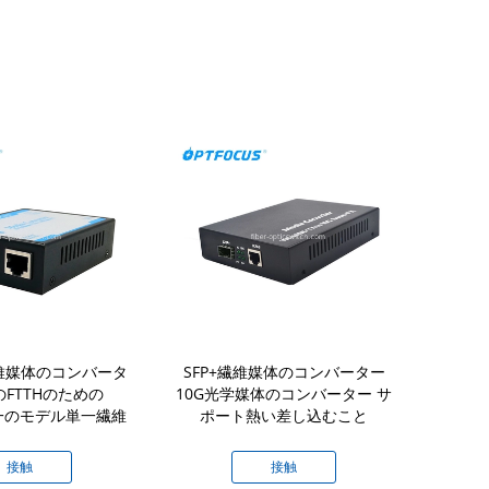
M繊維媒体のコンバータ
SFP+繊維媒体のコンバーター
Fiber Me
のFTTHのための
10G光学媒体のコンバーター サ
10/100/1000M , L
単一のモデル単一繊維
ポート熱い差し込むこと
Optical Gi
接触
接触