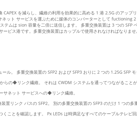
換 CAPEX を減らし、繊維の利用を効果的に高める 1 港 2.5G のア
サネット サービスを運ぶために媒体のコンバーターとして fuctionin
は sion 容量を二倍に送信します。 多重交換装置は 3 つの SFP ベー
ネット サービス港です。多重交換装置はカップルで使用されなければなりませ
ジュール。 多重交換装置の SFP2 および SFP3 おりに 2 つの 1.25G S
FP1 からの◆リンク繊維。 それは CWDM システムを通ってつながること
トのイーサネット サービスへの◆リンク繊維。
換装置リンク パスの SFP2。 別の多重交換装置の SFP3 のだけ 1 つの多
つくことを確認します。 Px LEDs は時満足なすべてのケーブルテレ