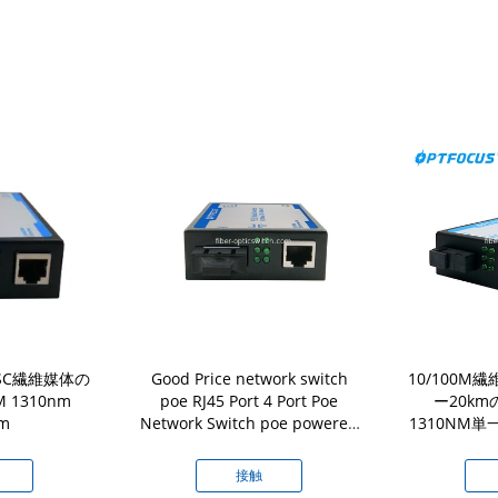
m SC繊維媒体の
Good Price network switch
10/100
1310nm
poe RJ45 Port 4 Port Poe
ー20km
m
Network Switch poe powered
1310NM
gigabit switch
接触