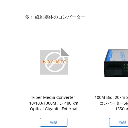
多く 繊維媒体のコンバーター
のコンバーター
Fiber Media Converter
100M Bidi 20k
ンバーター サ
10/100/1000M , LFP 80 km
コンバーターSM 
し込むこと
Optical Gigabit , External
1550n
接触
接触