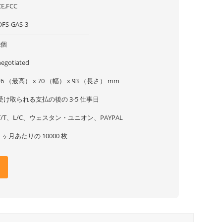
CE,FCC
OFS-GAS-3
2個
negotiated
26 （最高） x 70 （幅） x 93 （長さ） mm
受け取られる支払の後の 3-5 仕事日
T/T、L/C、ウェスタン・ユニオン、PAYPAL
1 ヶ月あたりの 10000 枚