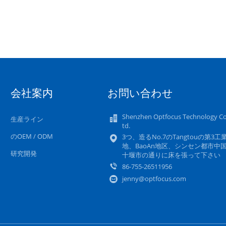
会社案内
お問い合わせ
Shenzhen Optfocus Technology Co.
生産ライン
td.
のOEM / ODM
3つ、造るNo.7のTangtouの第3工
地、BaoAn地区、シンセン都市中
研究開発
十堰市の通りに床を張って下さい
86-755-26511956
jenny@optfocus.com