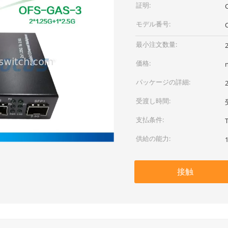
証明:
モデル番号:
最小注文数量:
価格:
パッケージの詳細:
受渡し時間:
支払条件:
供給の能力:
接触