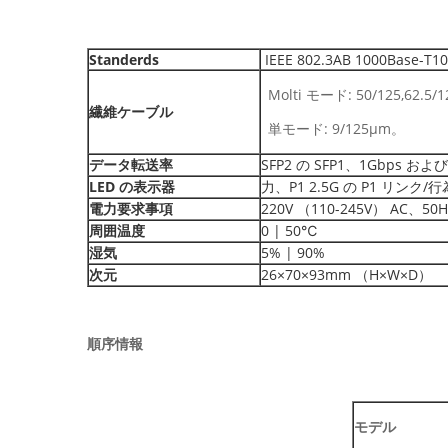
Standerds
IEEE 802.3AB 1000Base-T10
Molti モード: 50/125,62.5/
繊維ケーブル
単モード: 9/125µm。
データ転送率
SFP2 の SFP1、1Gbps および
LED の表示器
力、P1 2.5G の P1 リンク
電力要求事項
220V （110-245V） AC、50H
周囲温度
0 | 50℃
湿気
5% | 90%
次元
26×70×93mm （H×W×D）
順序情報
モデル