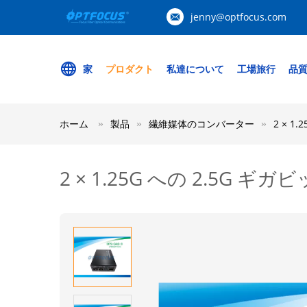
jenny@optfocus.com
家
プロダクト
私達について
工場旅行
品
ホーム
製品
繊維媒体のコンバーター
2 × 
2 × 1.25G への 2.5G