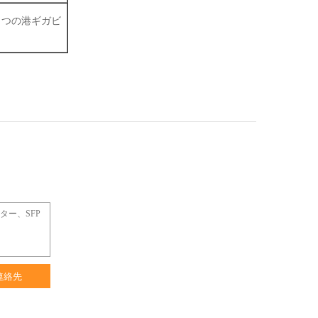
 3 つの港ギガビ
連絡先