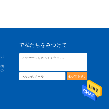
で私たちをみつけて
, L
業団
国の
送って下さい