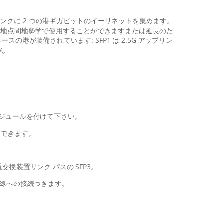
ップリンクに 2 つの港ギガビットのイーサネットを集めます。
g 2 地点間地勢学で使用することができますまたは延長のた
スの港が装備されています: SFP1 は 2.5G アップリン
ん
FP モジュールを付けて下さい。
ができます。
重交換装置リンク パスの SFP3。
ビ回線への接続つきます。