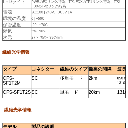
LEDライト
PWRのFXリンク/行為、TP1 FDXのTP1リンク/行為、TP2
FDXのTP2リンク/行為
電源
AC100
|
240V、DC5V 1A
環境の温度
0
|
+50C
保管温度
-20
|
+70C
湿気
5%
|
90%
次元
27 × 70の× 93のmm
繊維光学情報
タイプ
コネクター
繊維のタイプ
最高の間隔
波長
OFS-
SC
多重モード
2km
850ま
SF1T2M
1310n
OFS-SF1T2S
SC
単モード
20km
131
繊維光学情報
モデル
製品の説明