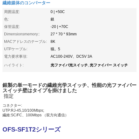
繊維媒体のコンバーター
周囲温度:
0 | +50C
色:
銀
保管温度:
-20 | +70C
Dimensionsmemory::
27 * 70 * 93mm
MACアドレスのテーブル:
8K
UTPケーブル:
猫。5
電力要求事項:
AC100-240V、DC5V 3A
光ファイバ光スイッチ
光ファイバー スイッチ
ハイライト:
,
銀製の単一モードの繊維光学スイッチ、性能の光ファイバー
スイッチ壁はタイプを掛けました
指定
コネクター:
UTP:RJ-45,10/100Mbps;
繊維:SC/FC、100Mbps （双方向通信）
OFS-SF1T2シリーズ