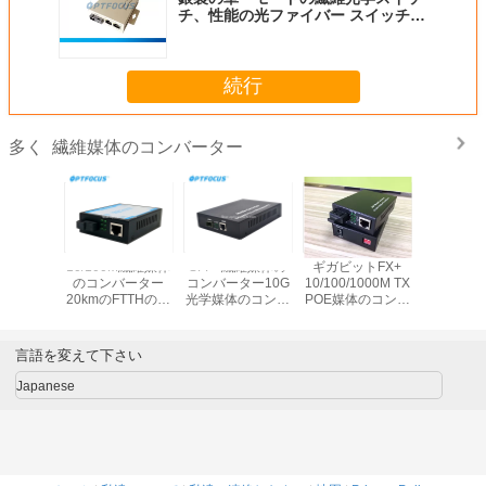
チ、性能の光ファイバー スイッチ壁
はタイプを掛けました
続行
繊維媒体のコンバーター
多く
Price
10/100M繊維媒体
SFP+繊維媒体の
ギガビットFX+
Fiber M
 switch
のコンバーター
コンバーター10G
10/100/1000M TX
Conver
5 Port 4
20kmのFTTHのた
光学媒体のコンバ
POE媒体のコンバ
10/100/1
 Network
めの1310NM単一
ーター サポート熱
ーターは、小型2
LFP 80 km 
h poe
のモデル単一繊維
い差し込むこと
繊維媒体のコンバ
Gigabit , 
 gigabit
ーターを左舷に取
言語を変えて下さい
tch
ります
Japanese