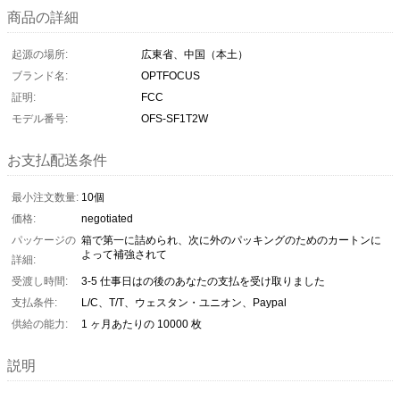
商品の詳細
起源の場所:
広東省、中国（本土）
ブランド名:
OPTFOCUS
証明:
FCC
モデル番号:
OFS-SF1T2W
お支払配送条件
最小注文数量:
10個
価格:
negotiated
パッケージの
箱で第一に詰められ、次に外のパッキングのためのカートンに
よって補強されて
詳細:
受渡し時間:
3-5 仕事日はの後のあなたの支払を受け取りました
支払条件:
L/C、T/T、ウェスタン・ユニオン、Paypal
供給の能力:
1 ヶ月あたりの 10000 枚
説明