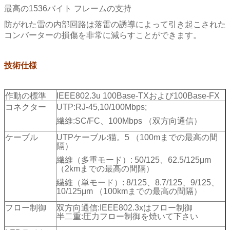
最高の1536バイト フレームの支持
防がれた雷の内部回路は落雷の誘導によって引き起こされた
コンバーターの損傷を非常に減らすことができます。
技術仕様
作動の標準
IEEE802.3u 100Base-TXおよび100Base-FX
コネクター
UTP:RJ-45,10/100Mbps;
繊維:SC/FC、100Mbps （双方向通信）
ケーブル
UTPケーブル:猫。5 （100mまでの最高の間
隔）
繊維（多重モード）: 50/125、62.5/125μm
（2kmまでの最高の間隔）
繊維（単モード）: 8/125、8.7/125、9/125、
10/125μm （100kmまでの最高の間隔）
フロー制御
双方向通信:IEEE802.3xはフロー制御
半二重:圧力フロー制御を焼いて下さい