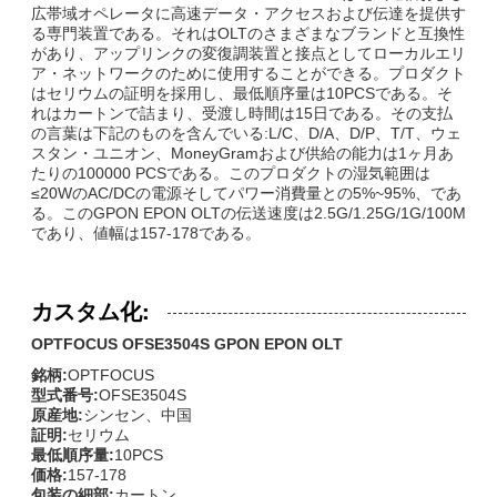
広帯域オペレータに高速データ・アクセスおよび伝達を提供す
る専門装置である。それはOLTのさまざまなブランドと互換性
があり、アップリンクの変復調装置と接点としてローカルエリ
ア・ネットワークのために使用することができる。プロダクト
はセリウムの証明を採用し、最低順序量は10PCSである。そ
れはカートンで詰まり、受渡し時間は15日である。その支払
の言葉は下記のものを含んでいる:L/C、D/A、D/P、T/T、ウェ
スタン・ユニオン、MoneyGramおよび供給の能力は1ヶ月あ
たりの100000 PCSである。このプロダクトの湿気範囲は
≤20WのAC/DCの電源そしてパワー消費量との5%~95%、であ
る。このGPON EPON OLTの伝送速度は2.5G/1.25G/1G/100M
であり、値幅は157-178である。
カスタム化:
OPTFOCUS OFSE3504S GPON EPON OLT
銘柄:
OPTFOCUS
型式番号:
OFSE3504S
原産地:
シンセン、中国
証明:
セリウム
最低順序量:
10PCS
価格:
157-178
包装の細部:
カートン