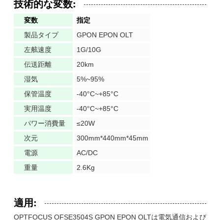
技術的な変数:
変数
指定
製品タイプ
GPON EPON OLT
左舷速度
1G/10G
伝送距離
20km
湿気
5%~95%
保管温度
-40°C~+85°C
実用温度
-40°C~+85°C
パワー消費量
≤20W
次元
300mm*440mm*45mm
電源
AC/DC
重量
2.6Kg
適用:
OPTFOCUS OFSE3504S GPON EPON OLTは電気通信および