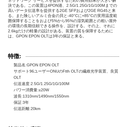
ネットワーク サービスを提供するための費用効果が大きい解
決である。この装置は4PON港、2.5G/1.25G/1G/100Mまでの
高いデータ伝送率を提供する2GE SFPおよび2GE RG45と来
る。また険しいアルミ合金の貝と-40°Cに+85°Cの実用温度範
囲保障することをおよび5%から95%の湿気範囲との粗い屋外
の環境の長期信頼できる操作を、設計する。その上、それに
2.6kgだけの軽量の設計がある。装置の質を保障するために
は、GPON EPON OLTは3年の保証と来る。
特徴:
製品名:GPON EPON OLT
サポート96ユーザーONUのFtth OLTの繊維光学装置、良質
OLT
伝送速度:2.5G/1.25G/1G/100M
パワー消費量:≤20W
波長:1310nm/1490nm/1550nm
保証:3年
伝送距離:20km