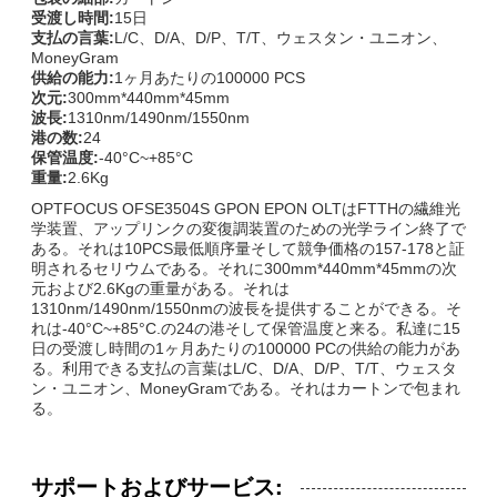
受渡し時間:
15日
支払の言葉:
L/C、D/A、D/P、T/T、ウェスタン・ユニオン、
MoneyGram
供給の能力:
1ヶ月あたりの100000 PCS
次元:
300mm*440mm*45mm
波長:
1310nm/1490nm/1550nm
港の数:
24
保管温度:
-40°C~+85°C
重量:
2.6Kg
OPTFOCUS OFSE3504S GPON EPON OLTはFTTHの繊維光
学装置、アップリンクの変復調装置のための光学ライン終了で
ある。それは10PCS最低順序量そして競争価格の157-178と証
明されるセリウムである。それに300mm*440mm*45mmの次
元および2.6Kgの重量がある。それは
1310nm/1490nm/1550nmの波長を提供することができる。そ
れは-40°C~+85°C.の24の港そして保管温度と来る。私達に15
日の受渡し時間の1ヶ月あたりの100000 PCの供給の能力があ
る。利用できる支払の言葉はL/C、D/A、D/P、T/T、ウェスタ
ン・ユニオン、MoneyGramである。それはカートンで包まれ
る。
サポートおよびサービス: