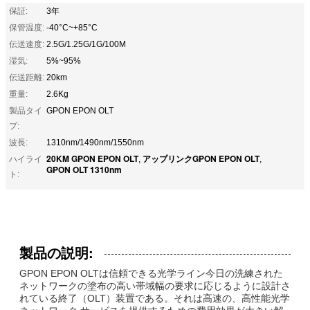
保証:
3年
保管温度:
-40°C~+85°C
伝送速度:
2.5G/1.25G/1G/100M
湿気:
5%~95%
伝送距離:
20km
重量:
2.6Kg
製品タイ
GPON EPON OLT
プ:
波長:
1310nm/1490nm/1550nm
20KM GPON EPON OLT
アップリンクGPON EPON OLT
ハイライ
,
,
GPON OLT 1310nm
ト:
製品の説明:
GPON EPON OLTは信頼できる光学ライン今日の洗練された
ネットワークの塗布の高い帯域幅の要求に応じるように設計さ
れている終了（OLT）装置である。それは高速の、高性能光学