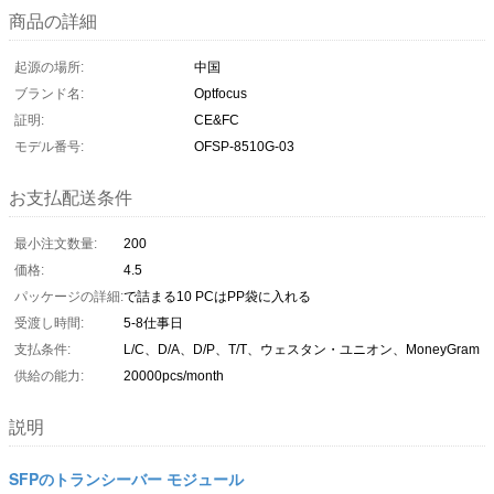
商品の詳細
起源の場所:
中国
ブランド名:
Optfocus
証明:
CE&FC
モデル番号:
OFSP-8510G-03
お支払配送条件
最小注文数量:
200
価格:
4.5
パッケージの詳細:
で詰まる10 PCはPP袋に入れる
受渡し時間:
5-8仕事日
支払条件:
L/C、D/A、D/P、T/T、ウェスタン・ユニオン、MoneyGram
供給の能力:
20000pcs/month
説明
SFPのトランシーバー モジュール