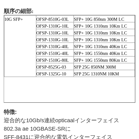
順序の細部:
10G SFP+
OFSP-8510G-03L
SFP+ 10G 850nm 300M LC
OFSP-1310G-10L
SFP+ 10G 1310nm 10Km LC
OFSP-1310G-10L
SFP+ 10G 1310nm 10Km LC
OFSP-1310G-10L
SFP+ 10G 1310nm 10Km LC
OFSP-1310G-40L
SFP+ 10G 1310nm 40Km LC
OFSP-1510G-40L
SFP+ 10G 1550nm 40Km LC
OFSP-1510G-80L
SFP+ 10G 1550nm 80Km LC
OFSP-8525G-03
SFP 25G 850NM 300M
OFSP-1325G-10
SFP 25G 1310NM 10KM
特徴:
迎合的な10Gb/s連続opticaalインターフェイス
802.3a ae 10GBASE-SRに
SFF-8431に迎合的な電気インターフェイス