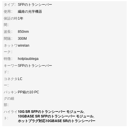
タイプ::
SFPのトランシーバー
使用::
繊維の光学機器
保証の時
1年
間::
波長::
850nm
間隔::
300M
ネットワ
wirelan
ーク::
特徴::
hotplaublega
キーワー
SFPのトランシーバー
ド::
コネクタ
LC
ー::
パッキン
PP箱の10 PC
グの細
部::
10G SR SFPのトランシーバー モジュール
ハイライ
,
10GBASE SR SFPのトランシーバー モジュール
,
ト:
ホットプラグ対応10GBASE SRのトランシーバー