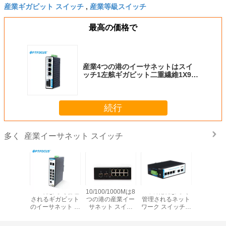
産業ギガビット スイッチ
産業等級スイッチ
,
最高の価格で
産業4つの港のイーサネットはスイ
ッチ1左舷ギガビット二重繊維1X9光
学モジュールを管理した
続行
産業イーサネット スイッチ
多く
ドキャス
SFPによって管理
10/100/1000Mは8
4つの港によって
24の左舷
ームの管
されるギガビット
つの港の産業イー
管理されるネット
トのイー
産業イー
のイーサネット ス
サネット スイッ
ワーク スイッチの
ラックマ
 スイッチ
イッチ2port
チ、DINの柵の台
産業イーサネット
スイッチは
重DC電
100/1000Mは自動
紙スイッチを管理
スイッチ2ギガビ
ための産