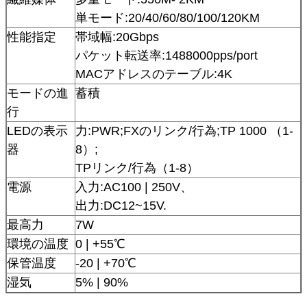
単モード:20/40/60/80/100/120KM
性能指定
帯域幅:20Gbps
パケット転送率:1488000pps/port
MACアドレスのテーブル:4K
モードの進
蓄積
行
LEDの表示
力:PWR;FXのリンク/行為;TP 1000 （1-
器
8）;
TPリンク/行為（1-8）
電源
入力:AC100 | 250V、
出力:DC12~15V.
最高力
7W
環境の温度
0 | +55℃
保管温度
-20 | +70℃
湿気
5% | 90%