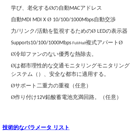
Øの
学び、老化する
自動MACアドレス
Ø
自動MDI MDI X
10/100/1000Mbps自動交渉
Ø
力/リンク/活動を監視するための
LEDの表示器
Ø
Supports10/100/1000Mbps
複式アパート
Full/Half
Ø
冷却ファンのない優秀な熱除去。
Øは
都市理性的な交通モニタリングモニタリング
システム（）、安全な都市に適用する。
Ø
サポート二重力の重複（任意）
Ø
作り付け12V鉛酸蓄電池充満回路。（任意）
技術的なパラメータ リスト