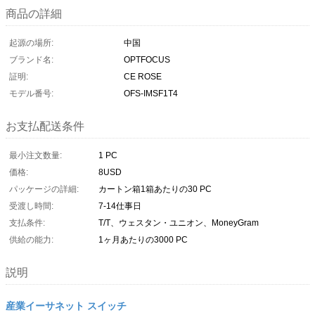
商品の詳細
起源の場所:
中国
ブランド名:
OPTFOCUS
証明:
CE ROSE
モデル番号:
OFS-IMSF1T4
お支払配送条件
最小注文数量:
1 PC
価格:
8USD
パッケージの詳細:
カートン箱1箱あたりの30 PC
受渡し時間:
7-14仕事日
支払条件:
T/T、ウェスタン・ユニオン、MoneyGram
供給の能力:
1ヶ月あたりの3000 PC
説明
産業イーサネット スイッチ