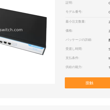
証明:
モデル番号:
最小注文数量:
価格:
パッケージの詳細:
受渡し時間:
支払条件:
供給の能力:
接触