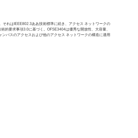
それはIEEE802.3ああ技術標準に続き、アクセス ネットワークの
の技術的要求事項3.0に基づく。OFSE3404は優秀な開放性、大容量、
ャンパスのアクセスおよび他のアクセス ネットワークの構造に適用