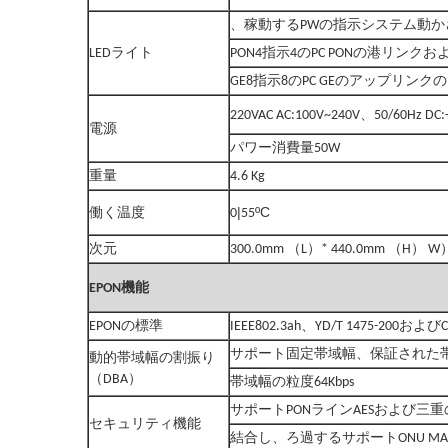
、
稼動するPWの指示システム動
LEDライト
PON4指示4のPC PONの港リンク
GE8指示8のPC GEのアップリン
220VAC AC:100V~240V、50/60Hz DC:-
電源
パワー消費量50W
重量
4.6 Kg
|
ºC
働く温度
0
55
次元
300.0mm （L）* 440.0mm （H） W）
EPON機能
EPONの標準
IEEE802.3ah、YD/T 1475-200およびCT
サポート固定帯域幅、保証された帯
動的帯域幅の割振り
（DBA）
帯域幅の粒度64Kbps
サポートPONラインAESおよび三重のc
セキュリティ機能
結合し、ろ過するサポートONU MA