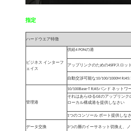
指定
ハードウエア特徴
供給4 PONの港
ビジネス インターフ
アップリンクのための4SFPスロッ
ェイス
自動交渉可能な10/100/1000M RJ
10/100Base-T RJ45バンド 
それはあらゆるGEのアップリンク
管理港
ローカル構成港を提供しなさい
1つのコンソール ポート提供しな
データ交換
3つの層のイーサネット切換え、ノン