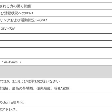
かされる力の働く状態
および活動状況へのPON1
クのリンクおよび活動状況へのGE1
 36V~-72V
* 44.45mm （
、
C 2.0
2.1および標準3.0に従いなさい
域幅、最高の帯域幅、優先順位、等SLA変数;
huring暗号化;
Cアドレス;