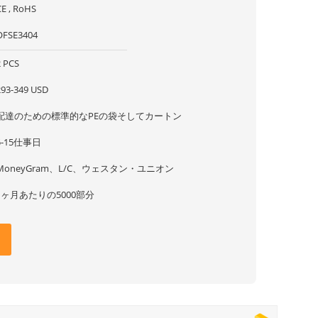
CE , RoHS
OFSE3404
2 PCS
293-349 USD
配達のための標準的なPEの袋そしてカートン
5-15仕事日
MoneyGram、L/C、ウェスタン・ユニオン
1ヶ月あたりの5000部分