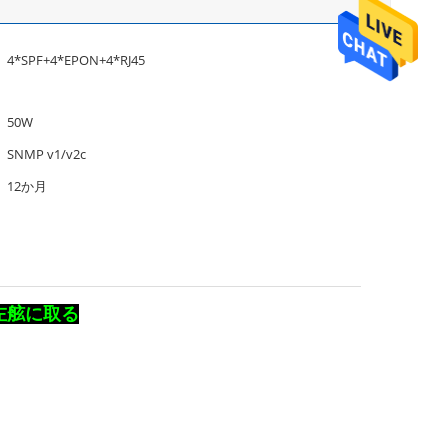
4*SPF+4*EPON+4*RJ45
50W
SNMP v1/v2c
12か月
を左舷に取る