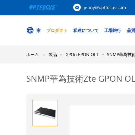
jenny@optfocus.com
家
プロダクト
私達について
工場旅行
品
ホーム
製品
GPOn EPON OLT
SNMP華為技術Z
SNMP華為技術Zte GPON O