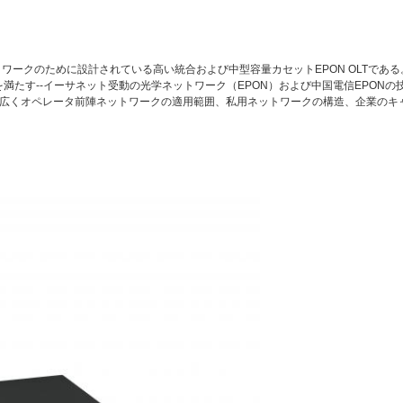
トワークのために設計されている高い統合および中型容量カセットEPON OLTである。
置の条件を満たす--イーサネット受動の光学ネットワーク（EPON）および中国電信EPON
広くオペレータ前陣ネットワークの適用範囲、私用ネットワークの構造、企業のキ