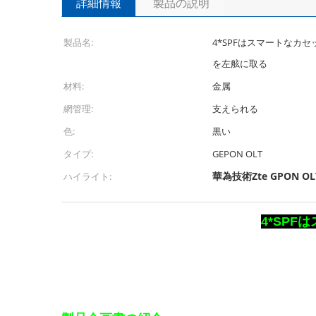
詳細情報
製品の説明
製品名:
4*SPFはスマートなカセット
を左舷に取る
材料:
金属
網管理:
支えられる
色:
黒い
タイプ:
GEPON OLT
華為技術Zte GPON OL
ハイライト:
4*SPF