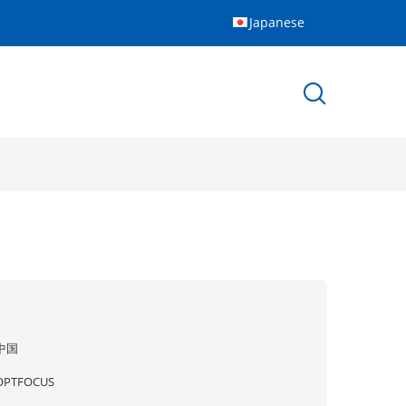
Japanese
中国
OPTFOCUS