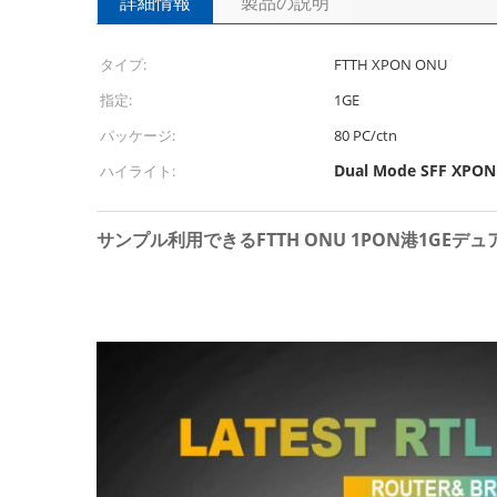
詳細情報
製品の説明
タイプ:
FTTH XPON ONU
指定:
1GE
パッケージ:
80 PC/ctn
Dual Mode SFF XPO
ハイライト:
サンプル利用できるFTTH ONU 1PON港1GEデュア