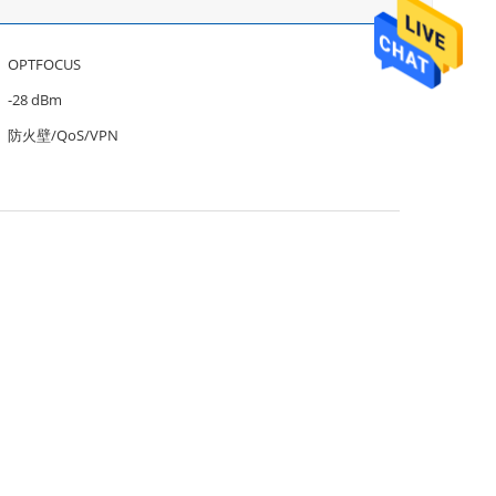
OPTFOCUS
-28 dBm
防火壁/QoS/VPN