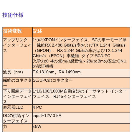
技術仕様
技術変数
記述
アップリンク
1つのXPONインターフェイス、SCの単一モード単
インターフェイ
一繊維RX 2.488 Gbits/s率およびTX 1.244 Gbits/s
ス
（GPON）、RX 1.244 Gbits/s率およびTX 1.244
Gbits/s （EPON）率繊維 タイプ:SC/UPC
光学力:0~4のdBmの感受性:- 28のdBmの安全:ONU
の認証機構
波長（nm）
TX 1310nm、RX 1490nm
繊維のコネクタ
SC/UPCのコネクター
ー
下り回線データ
1*10/100/1000M自動交渉のイーサネット インター
インターフェイ
フェイス、RJ45インターフェイス
ス
表示器LED
4 PC
DCの供給イン
input+12V 0.5A
ターフェイス
力
≤5W