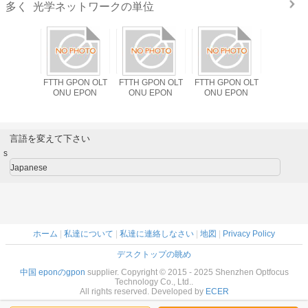
光学ネットワークの単位
多く
PON OLT
ODM FTTHの解決
FTTH GPON OLT
FTTH GPON OLT
FTTH GP
 EPON
GPON OLT ONU 2
ONU EPON
ONU EPON
ONU 
LAN Wifi 2.4G
EPON XPON TX
1310nm RX
1490nm
言語を変えて下さい
s
Japanese
ホーム
|
私達について
|
私達に連絡しなさい
|
地図
|
Privacy Policy
デスクトップの眺め
中国 eponのgpon
supplier. Copyright © 2015 - 2025 Shenzhen Optfocus
Technology Co., Ltd..
All rights reserved. Developed by
ECER