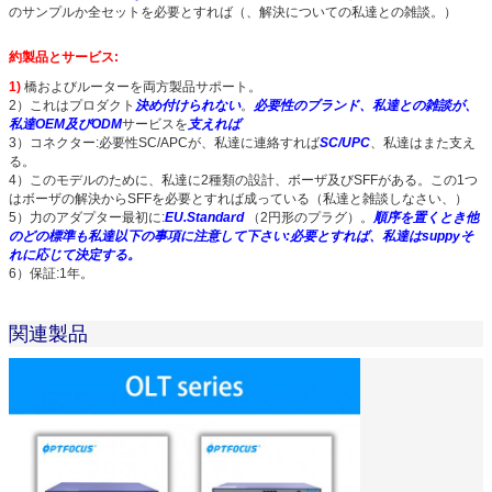
のサンプルか全セットを必要とすれば（、解決についての私達との雑談。）
約製品とサービス:
1)
橋およびルーターを両方製品サポート。
2）これはプロダクト
決め付けられない
。
必要性のブランド、私達との雑談が、
私達OEM及びODM
サービスを
支えれば
3）コネクター:必要性
SC/APCが、私達に連絡すれば
SC/UPC
、私達はまた支え
る。
4）このモデルのために、私達に2種類の設計、ボーザ及びSFFがある。この1つ
はボーザの解決からSFFを必要とすれば成っている（私達と雑談しなさい、）
5）力のアダプター最初に:
EU.Standard
（2円形のプラグ）。
順序を置くとき他
のどの標準も私達以下の事項に注意して下さい:必要とすれば、私達はsuppyそ
れに応じて決定する。
6）保証:1年。
関連製品