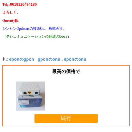
Tel:+
8618126494186
よろしく、
Queenty氏
シンセンOptfocusの技術Co.、株式会社。
（テレコミュニケーションの解決のfoucs
）
eponのgpon
gponのonu
eponのonu
札:
,
,
最高の価格で
続行