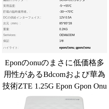
実用温度:
-5~+55℃
貯蔵の臨時雇用者。:
-30~+70℃
DCの供給インターフェイス::
12V 0.5A
次元（mm）:
85*85*28
重量:
0.2KG
Serivices:
OEM&ODM
保証:
1年
eponのonu
gponのonu
ハイライト:
,
Eponのonuのまさに低価格多
用性があるBdcomおよび華為
技術ZTE 1.25G Epon Gpon Onu