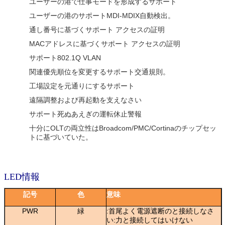
ユーザーの港で仕事モードを形成するサポート
ユーザーの港のサポートMDI-MDIX自動検出。
通し番号に基づくサポート アクセスの証明
MACアドレスに基づくサポート アクセスの証明
サポート802.1Q VLAN
関連優先順位を変更するサポート交通規則。
工場設定を元通りにするサポート
遠隔調整および再起動を支えなさい
サポート死ぬあえぎの運転休止警報
十分にOLTの両立性はBroadcom/PMC/Cortinaのチップセッ
トに基づいていた。
LED情報
記号
色
意味
PWR
緑
:首尾よく電源遮断のと接続しなさ
い:力と接続してはいけない