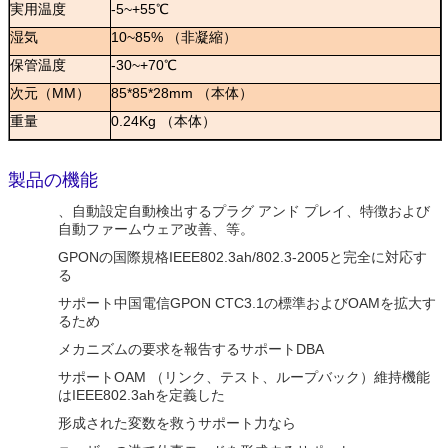
実用温度
-5~+55℃
湿気
10~85% （非凝縮）
保管温度
-30~+70℃
次元（MM）
85*85*28mm （本体）
重量
0.24Kg （本体）
製品の機能
、自動設定自動検出するプラグ アンド プレイ、特徴および
自動ファームウェア改善、等。
GPONの国際規格IEEE802.3ah/802.3-2005と完全に対応す
る
サポート中国電信GPON CTC3.1の標準およびOAMを拡大す
るため
メカニズムの要求を報告するサポートDBA
サポートOAM （リンク、テスト、ループバック）維持機能
はIEEE802.3ahを定義した
形成された変数を救うサポート力なら