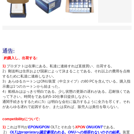
通告:
約購入し、出荷する:
送信
1)
プロダクトは在庫にある。私達に連絡すれば直接買い、出荷する。
2）郵送料は住所および国家によって決まることである。それ以上の費用を点検
するために私達に連絡しなさい。
3）あらゆるカートンはONU装置（中立タイプ）の80 PCを含んでいる。購入指
示書は1つのカートンから始まった。
4）船積みははっきり明白である。少し状態の更新の遅れがある。忍耐強くであ
って下さい。時間をである約5-10仕事日提供しなさい。
通関手続きをするために5）は明白な会社に協力するように全力を尽くす。それ
があらゆる遅れで起因するか、または戻れば、販売人は責任を取らない。
competibilityについて:
1)
これは平均が
EPON/GPON
OLTとそれ合う
XPON
ONU/ONT
である。
2）
OLTはpropriatary議定書現われる。ONUへの相容れないのその結果。
装置