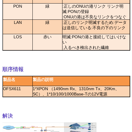
PON
緑
:正しのONUの港リンク リンク明
滅:PONの登録
:ONUの港は不良なリンクをつなぐ
LAN
緑
:正しのリンク明滅するため:データ
は送信している:不良の下のリンク
LOS
赤い
明滅:PONの港と接続してはいけな
い
:入るべき検出された繊維
順序情報
製品名
製品の説明
OFSX611
1*XPON （1490nm Rx、1310nm Tx、20Km、
SC）、1*10/100/1000Base-Tの12V電源
解決