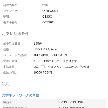
起源の場所:
中国
ブランド名:
OPTFOCUS
証明:
CE ISO
モデル番号:
OFSX611
お支払配送条件
最小注文数量:
1 部分
価格:
USD 9~12 / piece
パッケージの詳細:
1PCS/BOX、80PCS/CTN
受渡し時間:
5-10日は量によって、決まります
支払条件:
L/C、T/T、ウェスタン・ユニオン、Paypal
供給の能力:
10000 PCS/月
説明
光学ネットワークの単位
製品名:
EPON EPON ONU
繊維のコネクター:
SC/UPCのコネクター