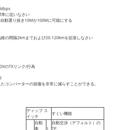
Mbps
se-FX標準に従いなさい
自動選り抜き10Mか100Mに可能にする
間隔2kmまでおよび20-120kmを拡張しなさい
 FDXのTXリンク/行為
計
れたコンバーターの損傷を非常に減らすことができる。
ディップ ス
すくい機能
イッチ
自動
自動交渉（デフォルト）の
車
TP
1