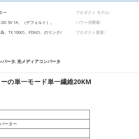
ーター
プロダクト モデル:
put:DC 5V 1A、（デフォルト）。
パワー消費量:
行為、TX 100の、FDXの、のリンク/
プロダクト重量::
ンバータ
光メディアコンバータ
,
ーターの単一モード単一繊維20KM
ンバーター