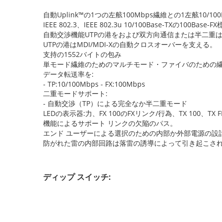
自動Uplink™の1つの左舷100Mbps繊維との1左舷10/100
IEEE 802.3、IEEE 802.3u 10/100Base-TXの100Ba
自動交渉機能UTPの港をおよび双方向通信または半二重は
UTPの港はMDI/MDI-Xの自動クロスオーバーを支える。
支持の1552バイトの包み
単モード繊維のためのマルチモード・ファイバのための繊維の
データ転送率を:
- TP:10/100Mbps - FX:100Mbps
二重モードサポート:
- 自動交渉（TP）による完全なか半二重モード
LEDの表示器:力、FX 100のFXリンク/行為、TX 100、TX
機能によるサポート リンクの欠陥のパス。
エンド ユーザーによる選択のための内部か外部電源の設
防がれた雷の内部回路は落雷の誘導によって引き起こさ
ディップ スイッチ: