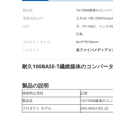
製品名:
10/100M媒体のコンバ
電源外的なPS:
入力:AC 100~250VOut
LED:
力、FX 100の、リンク/
行為。
プロダクト サイズ:
94.5*70*26mm
光ファイバメディアコ
ハイライト:
耐久100BASE-T繊維媒体のコンバ
製品の説明
技術的な項目
記述
製品名
10/100M媒体のコ
プロダクト モデル
OFS-WS01/02-20