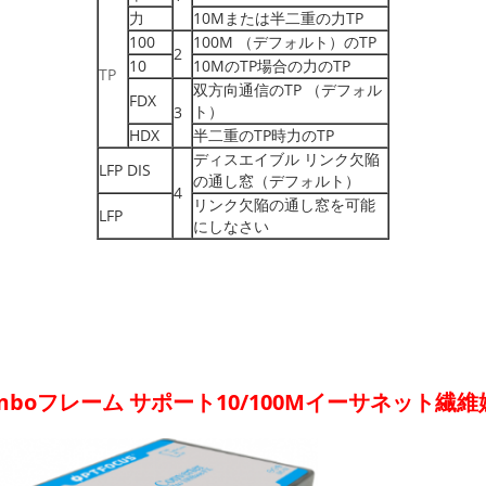
力
10Mまたは半二重の力TP
100
100M （デフォルト）のTP
2
10
10MのTP場合の力のTP
TP
双方向通信のTP （デフォル
FDX
ト）
3
HDX
半二重のTP時力のTP
ディスエイブル リンク欠陥
LFP DIS
の通し窓（デフォルト）
4
リンク欠陥の通し窓を可能
LFP
にしなさい
mboフレーム サポート10/100Mイーサネット繊