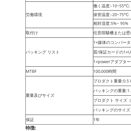
働く温度:-10~55℃;
労働環境
保管温度:-20~75℃
相対湿度:5%~ 95
取付け
任意喧騒柵または壁
1×媒体のコンバー
パッキング リスト
質/保証カードの1×U
1×powerアダプター
MTBF
100,000時間
プロダクト重量:0.5 
パッキングの重量:1.1
重量及びサイズ
プロダクト サイズ（L×
パッキングのサイズ（L×
保証
1年
特徴: