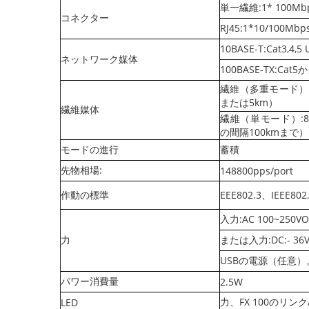
単一繊維:1* 100Mb
コネクター
RJ45:1*10/100Mb
10BASE-T:Cat3,4
ネットワーク媒体
100BASE-TX:Ca
繊維（多重モード）:50
または5km）
繊維媒体
繊維（単モード）:8.3/
の間隔100kmまで）
モードの進行
蓄積
先物相場:
148800pps/port
作動の標準
EEE802.3、IEEE802
入力:AC 100~250
力
または入力:DC:- 36
USBの電源（任意）
パワー消費量
2.5W
力、FX 100のリンク
LED