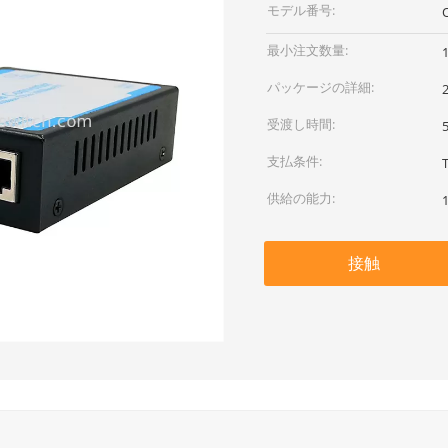
モデル番号:
最小注文数量:
パッケージの詳細:
受渡し時間:
支払条件:
供給の能力:
接触