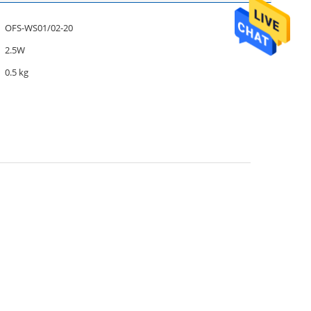
OFS-WS01/02-20
2.5W
0.5 kg