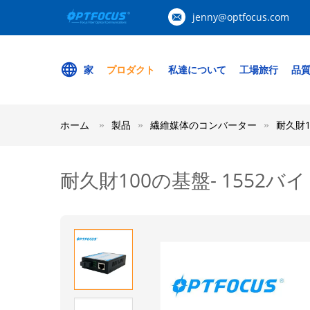
jenny@optfocus.com
家
プロダクト
私達について
工場旅行
品
ホーム
製品
繊維媒体のコンバーター
耐久財
耐久財100の基盤- 155