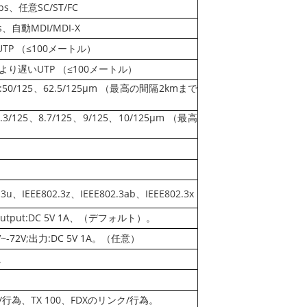
ps、任意SC/ST/FC
ps、自動MDI/MDI-X
,5 UTP （≤100メートル）
t5かより遅いUTP （≤100メートル）
/125、62.5/125μm （最高の間隔2kmまで
125、8.7/125、9/125、10/125μm （最高
.3u、IEEE802.3z、IEEE802.3ab、IEEE802.3x
VOutput:DC 5V 1A、（デフォルト）。
V~-72V;出力:DC 5V 1A。（任意）
。
/行為、TX 100、FDXのリンク/行為。