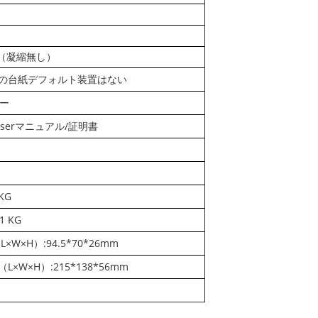
% （凝縮無し）
の台紙デフォルト装置はない
ター
serマニュアル/証明書
KG
 KG
W×H）:94.5*70*26mm
W×H）:215*138*56mm