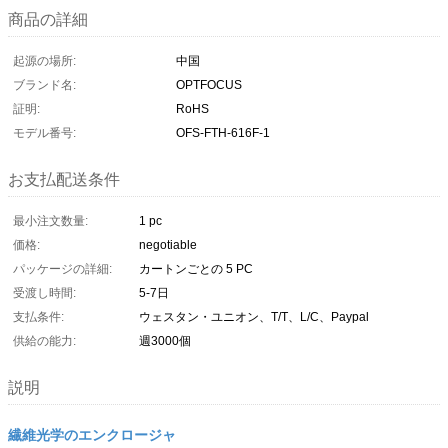
商品の詳細
起源の場所:
中国
ブランド名:
OPTFOCUS
証明:
RoHS
モデル番号:
OFS-FTH-616F-1
お支払配送条件
最小注文数量:
1 pc
価格:
negotiable
パッケージの詳細:
カートンごとの 5 PC
受渡し時間:
5-7日
支払条件:
ウェスタン・ユニオン、T/T、L/C、Paypal
供給の能力:
週3000個
説明
繊維光学のエンクロージャ