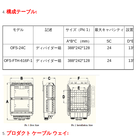
構成テーブル:
4.
モデル
記述
サイズ（Pic 1）
最大キャパシティ
設置サ
A*B*C （mm）
SC
D*E
OFS-24C
ディバイダー箱
388*242*128
24
135
OFS-FTH-616F-1
ディバイダー箱
388*242*128
24
135
プロダクト ケーブル ウェイ:
5.