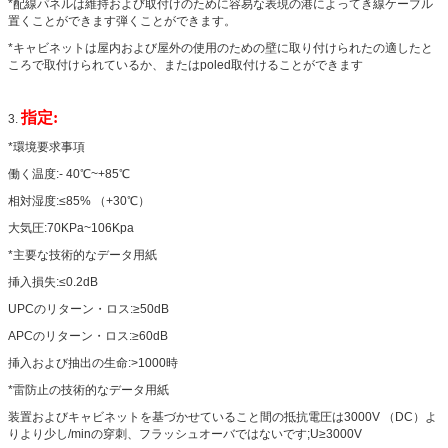
*配線パネルは維持および取付けのために容易な表現の港によってき線ケーブル
置くことができます弾くことができます。
*キャビネットは屋内および屋外の使用のための壁に取り付けられたの適したと
ころで取付けられているか、またはpoled取付けることができます
指定:
3.
*環境要求事項
働く温度:- 40℃~+85℃
相対湿度:≤85% （+30℃）
大気圧:70KPa~106Kpa
*主要な技術的なデータ用紙
挿入損失:≤0.2dB
UPCのリターン・ロス:≥50dB
APCのリターン・ロス:≥60dB
挿入および抽出の生命:>1000時
*雷防止の技術的なデータ用紙
装置およびキャビネットを基づかせていること間の抵抗電圧は3000V （DC）よ
りより少し/minの穿刺、フラッシュオーバではないです;U≥3000V