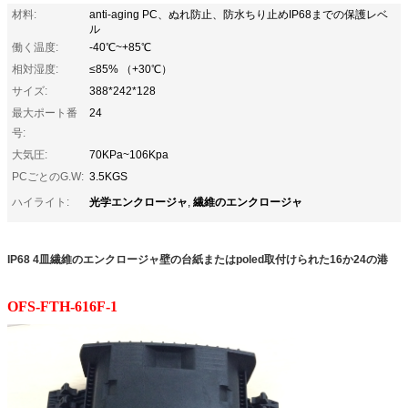
材料:
anti-aging PC、ぬれ防止、防水ちり止めIP68までの保護レベ
ル
働く温度:
-40℃~+85℃
相対湿度:
≤85% （+30℃）
サイズ:
388*242*128
最大ポート番
24
号:
大気圧:
70KPa~106Kpa
PCごとのG.W:
3.5KGS
光学エンクロージャ
繊維のエンクロージャ
ハイライト:
,
IP68 4皿繊維のエンクロージャ壁の台紙またはpoled取付けられた16か24の港
OFS-FTH-616F-1