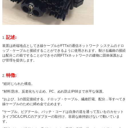
記述:
1.
装置は終端地点としてき線ケーブルがFTTxの通信ネットワーク システムのドロ
ップ・ケーブルと接続することができるように使用されます。裂ける繊維の接続
は配分この箱ですることができその間FTTxネットワークの建物に固体保護およ
び管理を提供します。
特徴:
2.
*総封じられた構造。
*材料:防水、反老化ちり止め、PC、ぬれ防止IP68まで水平な保護。
*および、1の固定接続する、ドロップ・ケーブル、繊維貯蔵、配分…等すべてき
線ケーブルのために締め金で止めます。
*ケーブル、ピグテール、パッチ・コードは自身の道を通って互いをのカセット
タイプSC/LC/PLCのアダプターの取付け、容易な維持妨げないで動いていま
す。