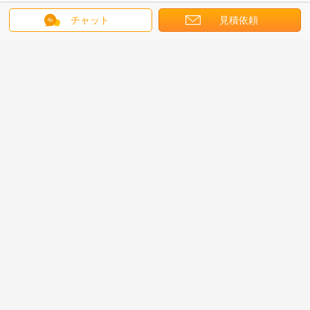
壁の打楽器ドリルの演劇2の穴が付いている掛かる壁の表1のサイズに従って、
チャット
見積依頼
金属の管へのノックは壁の穿孔位置に従って、場合、および完全に固定ねじ取付
けられます。（Pic 5）
2. ポーランド人取付けられた取付け
苦境1の組の電気通信の棒への容易な棒リング。（Pic 6）
電気エンクロージャ
光学エンクロージャ
札:
,
,
繊維のエンクロージャ
最高の価格で