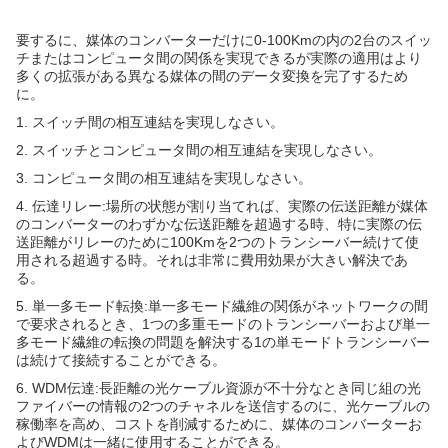
要するに、媒体のコンバーターだけに0-100Kmの内の2台のスイッ
チまたはコンピュータ間の関係を実現できるが実際の適用はより
多くの拡張がある異なる媒体の間のデータ変換を完了するため
に。
1. スイッチ間の相互連結を実現しなさい。
2. スイッチとコンピュータ間の相互連結を実現しなさい。
3. コンピュータ間の相互連結を実現しなさい。
4. 伝達リレー:場所の状態が割り当てれば、実際の伝送距離が媒体
のコンバーターのわずかな伝送距離を超過する時、特に実際の伝
送距離がリレーのために100Kmを2つのトランシーバー続けて使
用される超過する時。それは非常に費用効果が大きい解決であ
る。
5. 単一多モード転換:単一多モード繊維の関係がネットワークの間
で要求されるとき、1つの多重モードのトランシーバーおよび単一
多モード繊維の転換の問題を解決する1の単モードトランシーバー
は続けて接続することができる。
6. WDM伝達:長距離の光ケーブル資源が不十分なとき同じ組の光
ファイバーの情報の2つのチャネルを送信するのに、光ケーブルの
稼働率を高め、コストを削減するために、媒体のコンバーターお
よびWDMは一緒に使用することができる。