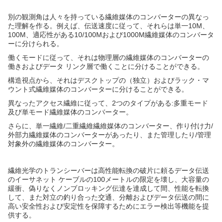
別の観測角は人々を持っている繊維媒体のコンバーターの異なっ
た理解を作る。例えば、伝送速度に従って、それらは単一10M、
100M、適応性がある10/100Mおよび1000M繊維媒体のコンバータ
ーに分けられる。
働くモードに従って、それは物理層の繊維媒体のコンバーターの
働きおよびデータ リンク層で働くことに分けることができる。
構造視点から、それはデスクトップの（独立）およびラック・マ
ウント式繊維媒体のコンバーターに分けることができる。
異なったアクセス繊維に従って、2つのタイプがある:多重モード
及び単モード繊維媒体のコンバーター。
さらに、単一繊維/二重繊維繊維媒体のコンバーター、作り付け力/
外部力繊維媒体のコンバーターがあったり、また管理したり/管理
対象外の繊維媒体のコンバーター。
繊維光学のトランシーバーは高性能転換の破片に頼るデータ伝送
のイーサネット ケーブルの100メートルの限定を壊し、大容量の
緩衝、偽りなくノンブロッキング伝達を達成して間、性能を転換
して、また対立の釣り合った交通、分離およびデータ伝送の間に
高い安全性および安定性を保障するためにエラー検出等機能を提
供する。