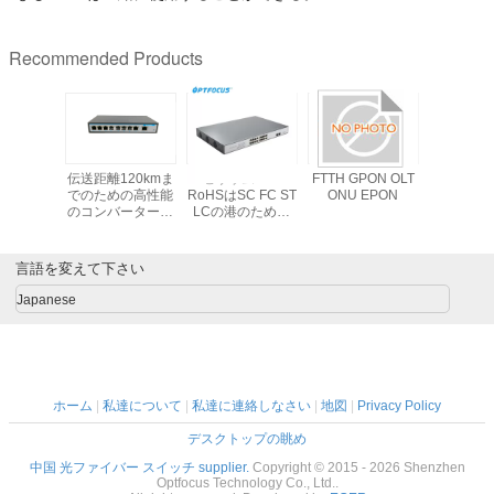
Recommended Products
ードマネ
伝送距離120kmま
セリウムFCC
FTTH GPON OLT
20W 100
oe スイッ
でのための高性能
RoHSはSC FC ST
ONU EPON
EPON OL
ポートギガ
のコンバーターの
LCの港のための
の伝送は
ーサネッ
繊維光学スイッチ
AC DCの繊維光学
の消費
ワークス
スイッチを証明し
ッチ
た
言語を変えて下さい
M/1000M
 ポート
Japanese
ホーム
|
私達について
|
私達に連絡しなさい
|
地図
|
Privacy Policy
デスクトップの眺め
中国 光ファイバー スイッチ supplier.
Copyright © 2015 - 2026 Shenzhen
Optfocus Technology Co., Ltd..