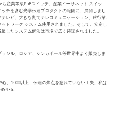
から産業等級PoEスイッチ、産業イーサネット スイッ
スイッチを含む光学伝達プロダクトの範囲に、展開しまし
びテレビ、大きな割でテレコミュニケーション、銀行業、
ットワーク システム使用されました。そして、安定し
成長したシステム解決は市場で広く確認されました。
ブラジル、ロシア、シンガポール等世界中よく販売しま
元の中心、10年以上、伝達の焦点を忘れていない工夫。私は
9476。