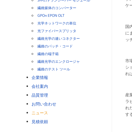
SFPのトランシーバー モジュール
ケ
繊維媒体のコンバーター
GPOn EPON OLT
光学ネットワークの単位
国
光ファイバースプリッタ
に
繊維光学の速いコネクター
ッ
繊維のパッチ・コード
繊維の端子箱
市
繊維光学のエンクロージャ
シ
繊維のテスト ツール
れ
企業情報
会社案内
産
品質管理
ラ
お問い合わせ
れ
ニュース
す
見積依頼