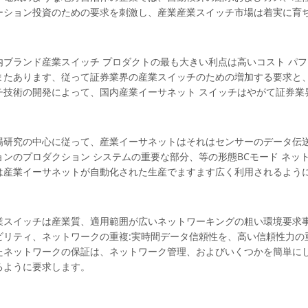
ーション投資のための要求を刺激し、産業産業スイッチ市場は着実に育
内ブランド産業スイッチ プロダクトの最も大きい利点は高いコスト パ
またあります、従って証券業界の産業スイッチのための増加する要求と
チ技術の開発によって、国内産業イーサネット スイッチはやがて証券業
場研究の中心に従って、産業イーサネットはそれはセンサーのデータ伝
ョンのプロダクション システムの重要な部分、等の形態BCモード ネ
は産業イーサネットが自動化された生産でますます広く利用されるよう
業スイッチは産業質、適用範囲が広いネットワーキングの粗い環境要求事
ビリティ、ネットワークの重複:実時間データ信頼性を、高い信頼性力の
たネットワークの保証は、ネットワーク管理、およびいくつかを簡単に
るように要求します。