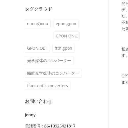
開
タグクラウド
チ
た
不
eponのonu
epon gpon
た
GPON ONU
GPON OLT
ftth gpon
私
す
光学媒体のコンバーター
繊維光学媒体のコンバーター
O
ま
fiber optic converters
お問い合わせ
Jenny
電話番号 :
86-19925421817