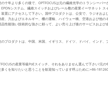
発の十年より多くの後で、OPTFOCUSは元の繊維光学のトランシーバー
、EPONシステム、繊維スイッチおよびレール敷の産業イーサネット 
。装置にアクセスして下さい。国中プロダクトは、公安で、ラジオおよ
動産、力およびエネルギー、柵の運輸、ハイウェー橋、空港および他のネ
製品性能強い技術的な強さに頼って、よい売り上げ後のサービスおよび
達のプロダクトは、中国、米国、イギリス、ドイツ、ドバイ、インド、
。
PTFOCUSの産業等級PoEスイッチ、それをありません選んで下さい!
だ多くを知りたいと思うことを歓迎知っています呼ぶために:+86-1812608