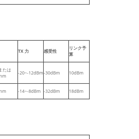
リンク予
TX 力
感受性
算
 または
-20~-12dBm
-30dBm
10dBm
0nm
0nm
-14~-8dBm
-32dBm
18dBm