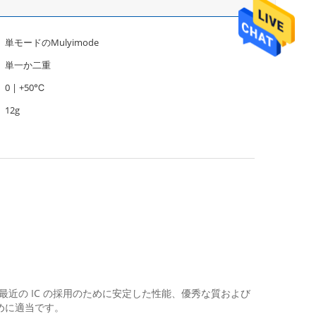
単モードのMulyimode
単一か二重
0 | +50℃
12g
らの最も最近の IC の採用のために安定した性能、優秀な質および
めに適当です。