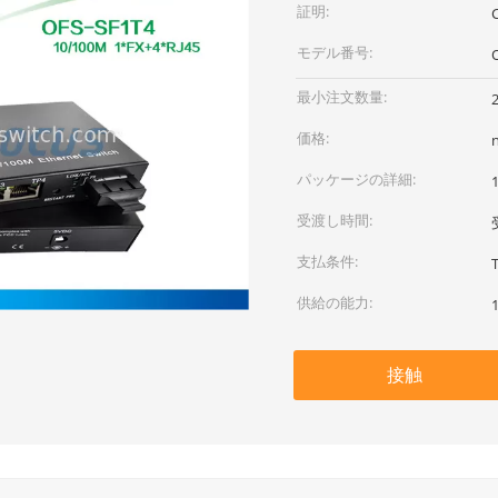
証明:
モデル番号:
最小注文数量:
価格:
パッケージの詳細:
受渡し時間:
支払条件:
供給の能力:
接触