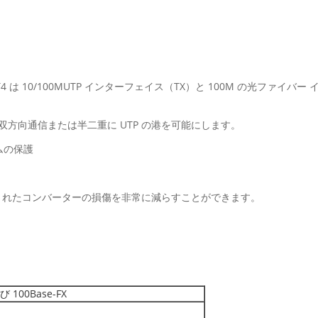
F1T4 は 10/100MUTP インターフェイス（TX）と 100M の光フ
び双方向通信または半二重に UTP の港を可能にします。
ムの保護
されたコンバーターの損傷を非常に減らすことができます。
よび 100Base-FX