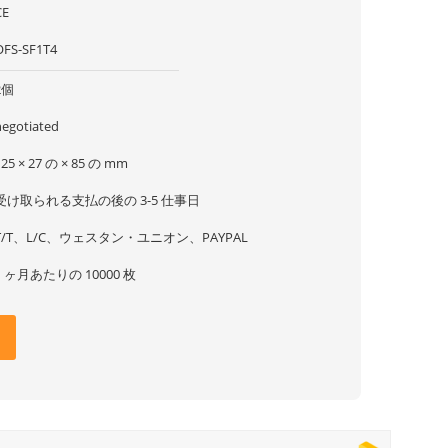
CE
OFS-SF1T4
2個
negotiated
125 × 27 の × 85 の mm
受け取られる支払の後の 3-5 仕事日
T/T、L/C、ウェスタン・ユニオン、PAYPAL
1 ヶ月あたりの 10000 枚