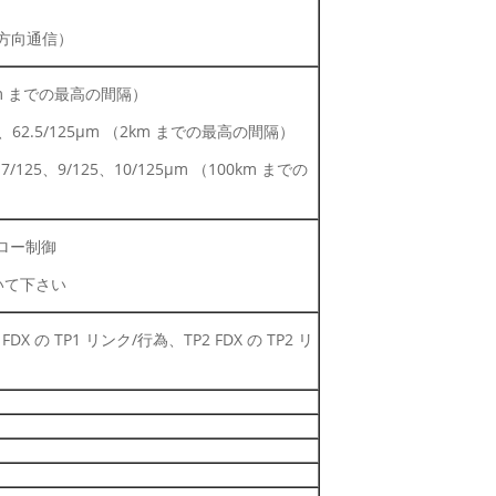
（双方向通信）
00m までの最高の間隔）
、62.5/125μm （2km までの最高の間隔）
/125、9/125、10/125μm （100km までの
はフロー制御
いて下さい
FDX の TP1 リンク/行為、TP2 FDX の TP2 リ