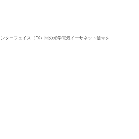
ァイバー インターフェイス（FX）間の光学電気イーサネット信号を