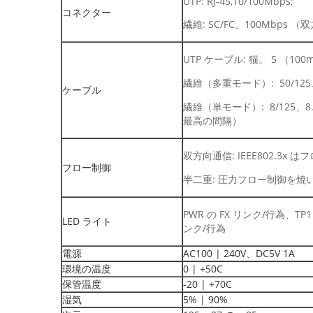
UTP: RJ-45,10/100Mbps;
コネクター
繊維: SC/FC、100Mbps 
UTP ケーブル: 猫。 5 （1
繊維（多重モード）: 50/125
ケーブル
繊維（単モード）: 8/125、8.7
最高の間隔）
双方向通信: IEEE802.3x 
フロー制御
半二重: 圧力フロー制御を焼
PWR の FX リンク/行為、TP1 
LED ライト
ンク/行為
電源
AC100 | 240V、DC5V 1A
環境の温度
0 | +50C
保管温度
-20 | +70C
湿気
5% | 90%