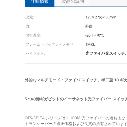
詳細情報
製品の説明
次元:
125 × 27の× 85mm
力:
外面
保管温度:
-20 | +70℃
フレーム・バッファ・メモリ:
1MKb
光ファイバ光スイッチ
ハイライト:
,
外的なマルチモード・ファイバ スイッチ、半二重 10 ギ
5 つの港ギガビットのイーサネット光ファイバー スイッ
OFS-SF1T4 シリーズは 1 100M 光ファイバーの港
トランシーバーの適正価格および良質の所有されていま