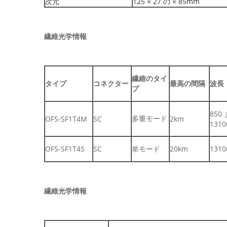
次元
125 × 27 の × 85mm
繊維光学情報
繊維のタイ
タイプ
コネクター
最高の間隔
波長
プ
850
多重モード
OFS-SF1T4M
SC
2km
131
OFS-SF1T4S
SC
単モード
20km
131
繊維光学情報